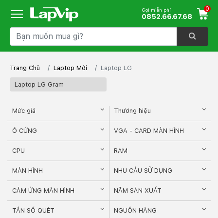
0
Gọi miễn phí
0852.66.67.68
Trang Chủ
Laptop Mới
Laptop LG
Laptop LG Gram
Mức giá
Thương hiệu
Ổ CỨNG
VGA - CARD MÀN HÌNH
CPU
RAM
MÀN HÌNH
NHU CẦU SỬ DỤNG
CẢM ỨNG MÀN HÌNH
NĂM SẢN XUẤT
TẦN SỐ QUÉT
NGUỒN HÀNG