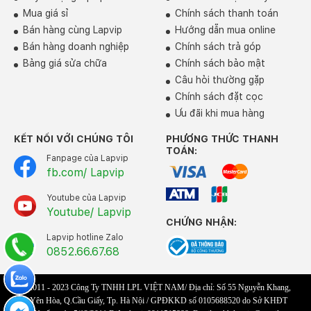
Mua giá sỉ
Chính sách thanh toán
Bán hàng cùng Lapvip
Hướng dẫn mua online
Bán hàng doanh nghiệp
Chính sách trả góp
Bảng giá sửa chữa
Chính sách bảo mật
Câu hỏi thường gặp
Chính sách đặt cọc
Ưu đãi khi mua hàng
KẾT NỐI VỚI CHÚNG TÔI
PHƯƠNG THỨC THANH
TOÁN:
Fanpage của Lapvip
fb.com/ Lapvip
Youtube của Lapvip
Youtube/ Lapvip
CHỨNG NHẬN:
Lapvip hotline Zalo
0852.66.67.68
© 2011 - 2023 Công Ty TNHH LPL VIỆT NAM/ Địa chỉ: Số 55 Nguyễn Khang,
P.Yên Hòa, Q.Cầu Giấy, Tp. Hà Nội / GPĐKKD số 0105688520 do Sở KHĐT