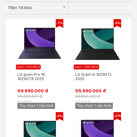
TÌNH TRẠNG
-7%
-4%
Giảm 5.010.000 đ
Giảm 2.900.000 đ
LG gram Pro 16
LG Gram AI 16Z90TL
16Z90TR 2025
2025
59.990.000 đ
55.990.000 đ
65.000.000 đ
58.890.000 đ
Tùy chọn 1 cấu hình
Tùy chọn 1 cấu hình
-6%
-21%