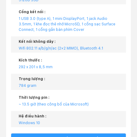
512GB SSD
Cổng kết nối :
1 USB 3.0 (type A), 1 mini DisplayPort, 1 jack Audio
3.5mm, 1 khe đọc thẻ nhớ MicroSD, 1 cổng sạc Surface
Connect, 1 cổng gắn bàn phím Cover
Kết nối không dây :
Wifi 802.11 a/b/g/n/ac (2×2 MIMO), Bluetooth 4.1
Kích thước :
292 x 201 x 8,5 mm
Trọng lượng :
784 gram
Thời lượng pin :
~ 13.5 giờ (theo công bố của Microsoft)
Hệ điều hành :
Windows 10