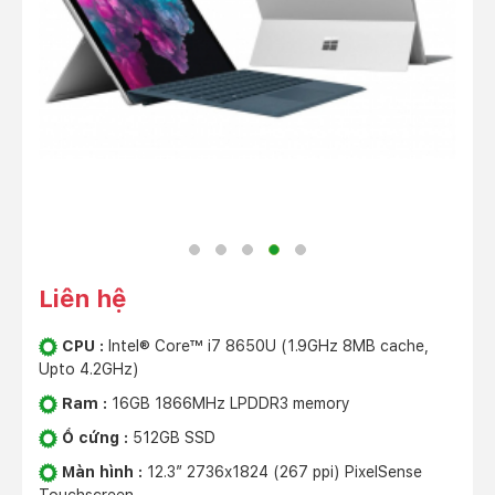
Liên hệ
CPU :
Intel® Core™ i7 8650U (1.9GHz 8MB cache,
Upto 4.2GHz)
Ram :
16GB 1866MHz LPDDR3 memory
Ổ cứng :
512GB SSD
Màn hình :
12.3″ 2736x1824 (267 ppi) PixelSense