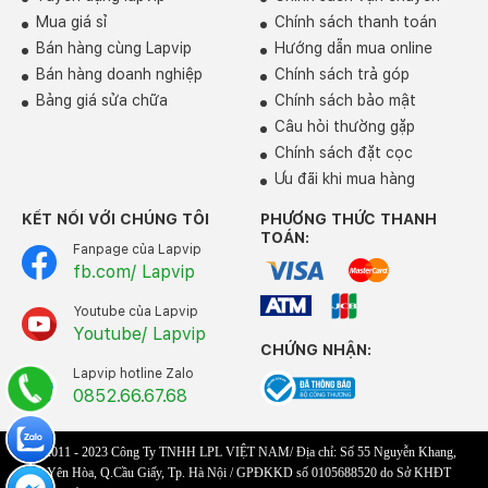
Mua giá sỉ
Chính sách thanh toán
Bán hàng cùng Lapvip
Hướng dẫn mua online
Bán hàng doanh nghiệp
Chính sách trả góp
Bảng giá sửa chữa
Chính sách bảo mật
Câu hỏi thường gặp
Chính sách đặt cọc
Ưu đãi khi mua hàng
KẾT NỐI VỚI CHÚNG TÔI
PHƯƠNG THỨC THANH
TOÁN:
Fanpage của Lapvip
fb.com/ Lapvip
Youtube của Lapvip
Youtube/ Lapvip
CHỨNG NHẬN:
Lapvip hotline Zalo
0852.66.67.68
© 2011 - 2023 Công Ty TNHH LPL VIỆT NAM/ Địa chỉ: Số 55 Nguyễn Khang,
P.Yên Hòa, Q.Cầu Giấy, Tp. Hà Nội / GPĐKKD số 0105688520 do Sở KHĐT