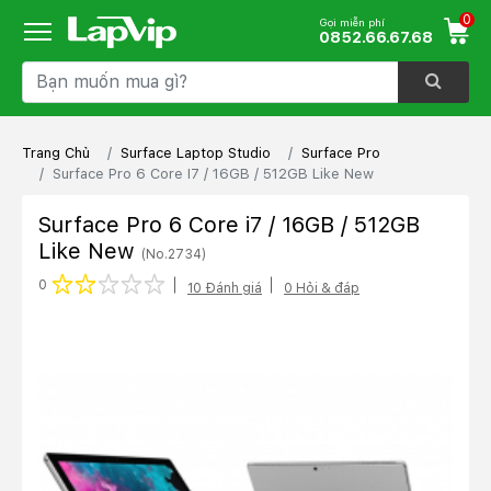
0
Gọi miễn phí
0852.66.67.68
Trang Chủ
Surface Laptop Studio
Surface Pro
Surface Pro 6 Core I7 / 16GB / 512GB Like New
Surface Pro 6 Core i7 / 16GB / 512GB
Like New
(No.2734)
1 star
2 stars
3 stars
4 stars
5 stars
0
10 Đánh giá
0 Hỏi & đáp