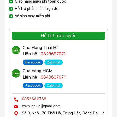
Giao hàng miễn phí toàn quốc
Hỗ trợ phần mềm trọn đời
Vệ sinh máy miễn phí
Hỗ trợ trực tuyến
Cửa Hàng Thái Hà
Liên hệ
: 0829697071
Facebook
Zalo me!
Cửa hàng HCM
Liên hệ
: 0849697071
Facebook
Zalo me!
0852.66.67.68
cskh.lapvip@gmail.com
Số 9, Ngõ 178 Thái Hà, Trung Liệt, Đống Đa, Hà