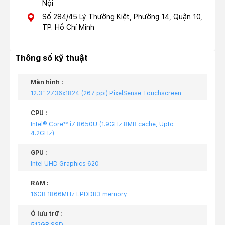
Nội
Số 284/45 Lý Thường Kiệt, Phường 14, Quận 10,
TP. Hồ Chí Minh
Thông số kỹ thuật
Màn hình :
12.3″ 2736x1824 (267 ppi) PixelSense Touchscreen
CPU :
Intel® Core™ i7 8650U (1.9GHz 8MB cache, Upto
4.2GHz)
GPU :
Intel UHD Graphics 620
RAM :
16GB 1866MHz LPDDR3 memory
Ổ lưu trữ :