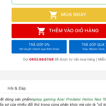
MUA NGAY
THÊM VÀO GIỎ HÀNG
TRẢ GÓP 0%
TRẢ GÓP QUA 
Xét duyệt nhanh qua điện thoại
Visa, Master Card,
Gọi
0852.66.67.68
để được tư vấn mua hàng ( Miễn 
Hỏi & Đáp
 mắt dòng sản phẩm
laptop gaming Acer Predator Helios Neo 1
ếp sợ của nhiều đối thủ trong cùng phân khúc mà còn là "vũ kh