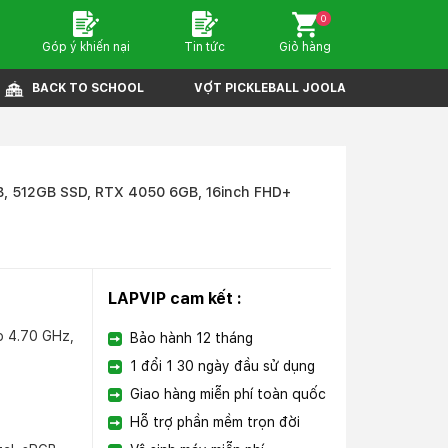
0
Góp ý khiến nại
Tin tức
Giỏ hàng
BACK TO SCHOOL
VỢT PICKLEBALL JOOLA
, 512GB SSD, RTX 4050 6GB, 16inch FHD+
LAPVIP cam kết :
o 4.70 GHz,
Bảo hành 12 tháng
1 đổi 1 30 ngày đầu sử dụng
Giao hàng miễn phí toàn quốc
Hỗ trợ phần mềm trọn đời