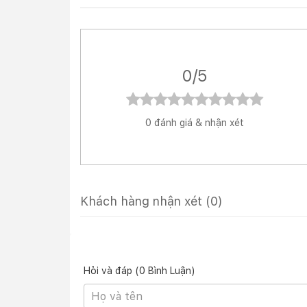
0/5
0 đánh giá & nhận xét
Phần vỏ máy được làm từ chất liệu nhựa cứng 
Khách hàng nhận xét
(0)
nhiên, chất liệu này có nhược điểm là dễ bám b
sạch sẽ thì sẽ phải vệ sinh thường xuyên. Bản 
Hỏi và đáp (0 Bình Luận)