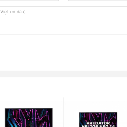
 với kích thước 360.1 x 279.9 x 26.55~28.25 (mm). Bạn không th