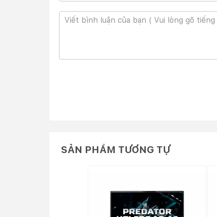
SẢN PHẨM TƯƠNG TỰ
Chiếc laptop gaming này có trọng lượng 2.6 kg