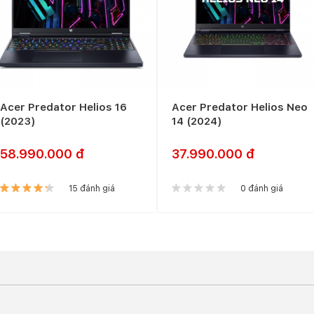
 chuyên nghiệp. Nhưng cá nhân mình thấy, với trọng lượng này, 
uyển.
g động
h 16 inch với độ phân giải lên đến WQXGA (2560 x 1600 pixels) 
D và hỗ trợ G-Sync. Ngoài ra màn hình còn có tùy chọn độ phân
ộng, chân thực không kém.
Acer Predator Helios 16
Acer Predator Helios Neo
(2023)
14 (2024)
58.990.000 đ
37.990.000 đ
15 đánh giá
0 đánh giá