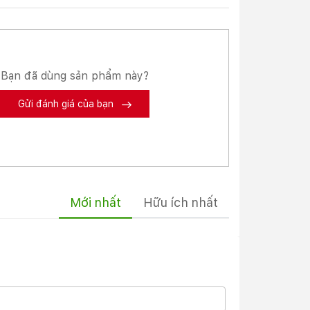
Bạn đã dùng sản phẩm này?
Gửi đánh giá của bạn
. Tuy
Mới nhất
Hữu ích nhất
ời ưa
.