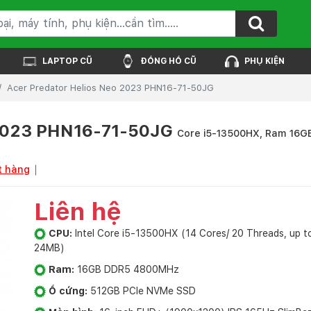
LAPTOP CŨ
ĐỒNG HỒ CŨ
PHỤ KIỆN
Acer Predator Helios Neo 2023 PHN16-71-50JG
 2023 PHN16-71-50JG
Core i5-13500HX, Ram 16GB
t hàng
Liên hệ
CPU:
Intel Core i5-13500HX (14 Cores/ 20 Threads, up t
24MB)
Ram:
16GB DDR5 4800MHz
Ổ cứng:
512GB PCIe NVMe SSD