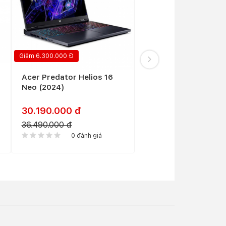
người
tuyệt
Giảm 6.300.000 Đ
Giảm 14.000.000 Đ
 giải
Acer Predator Helios 16
Acer Predator Helios
Neo (2024)
PH18-72 (2024)
30.190.000 đ
54.990.000 đ
36.490.000 đ
68.990.000 đ
0 đánh giá
0 đánh giá