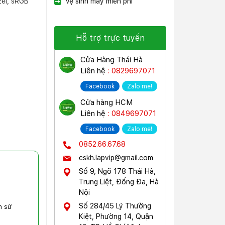
el, sRGB
Vệ sinh máy miễn phí
Hỗ trợ trực tuyến
Cửa Hàng Thái Hà
Liên hệ
: 0829697071
Facebook
Zalo me!
Cửa hàng HCM
Liên hệ
: 0849697071
Facebook
Zalo me!
0852.66.67.68
cskh.lapvip@gmail.com
Số 9, Ngõ 178 Thái Hà,
Trung Liệt, Đống Đa, Hà
Nội
Số 284/45 Lý Thường
n sử
Kiệt, Phường 14, Quận