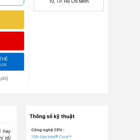
10, TP. Hồ Chí Minh
THẺ
 JCB
phí)
Thông số kỹ thuật
Công nghệ CPU :
6
hay
13th Gen Intel® Core™
í tối