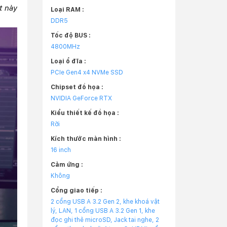
t này
Loại RAM :
DDR5
Tốc độ BUS :
4800MHz
Loại ổ đĩa :
PCIe Gen4 x4 NVMe SSD
Chipset đồ họa :
NVIDIA GeForce RTX
Kiểu thiết kế đồ họa :
Rời
Kích thước màn hình :
16 inch
Cảm ứng :
Không
Cổng giao tiếp :
2 cổng USB A 3.2 Gen 2, khe khoá vật
lý, LAN, 1 cổng USB A 3.2 Gen 1, khe
đọc ghi thẻ microSD, Jack tai nghe, 2