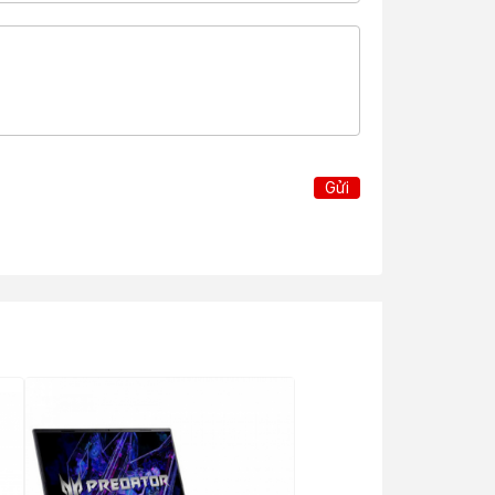
Gửi
ể đòi