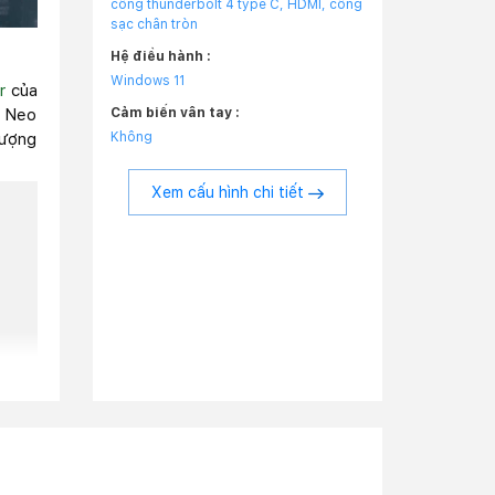
cổng thunderbolt 4 type C, HDMI, cổng
sạc chân tròn
Hệ điều hành :
Windows 11
r
của
Cảm biến vân tay :
6 Neo
Không
tượng
Xem cấu hình chi tiết