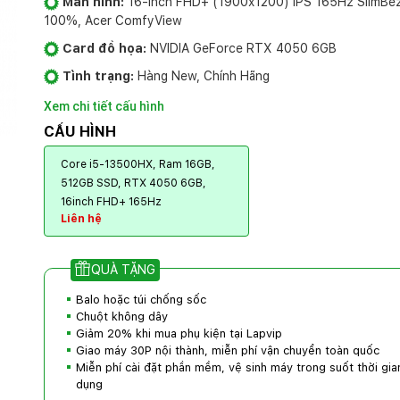
Màn hình:
16-inch FHD+ (1900x1200) IPS 165Hz SlimBez
100%, Acer ComfyView
Card đồ họa:
NVIDIA GeForce RTX 4050 6GB
Tình trạng:
Hàng New, Chính Hãng
Xem chi tiết cấu hình
CẤU HÌNH
Core i5-13500HX, Ram 16GB,
512GB SSD, RTX 4050 6GB,
16inch FHD+ 165Hz
Liên hệ
QUÀ TẶNG
Balo hoặc túi chống sốc
Chuột không dây
Giảm 20% khi mua phụ kiện tại Lapvip
Giao máy 30P nội thành, miễn phí vận chuyển toàn quốc
Miễn phí cài đặt phần mềm, vệ sinh máy trong suốt thời gia
dụng