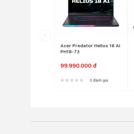
hỏi sự mỏng nhẹ trên một chiếc laptop gaming
dùng vẫn dễ dàng mang theo máy tính khi di ch
Màn hình chuẩn gaming với hiển thị sốn
Acer Predator Helios Neo 16 tự hào có màn hìn
đẹp với tấm nền IPS với công nghệ Đèn nền LE
FHD (1920x1080 pixels), mang màu sắc sống đ
Acer Predator Helios 18 AI
PH18-73
99.990.000 đ
0 đánh giá