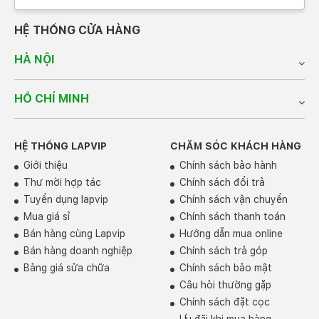
ASUS TUF Gaming F16 được trang bị hệ thống âm
thanh chất lượng cao, hỗ trợ Dolby Atmos và chứng
HỆ THỐNG CỬA HÀNG
nhận Hi-Res cho tai nghe. Âm thanh rõ ràng, dải bass
chắc, giúp nâng tầm trải nghiệm khi chơi game, xem
HÀ NỘI
phim hay nghe nhạc.
HỒ CHÍ MINH
HỆ THỐNG LAPVIP
CHĂM SÓC KHÁCH HÀNG
Giới thiệu
Chính sách bảo hành
Thư mời hợp tác
Chính sách đổi trả
Tuyển dụng lapvip
Chính sách vận chuyển
Mua giá sỉ
Chính sách thanh toán
Bán hàng cùng Lapvip
Hướng dẫn mua online
Bán hàng doanh nghiệp
Chính sách trả góp
Bảng giá sửa chữa
Chính sách bảo mật
Câu hỏi thường gặp
Chính sách đặt cọc
Ưu đãi khi mua hàng