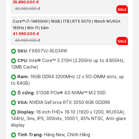
35.890.000 đ
40.990.000 đ
Core™ i7-14650HX | 16GB | 1TB | RTX 5070 | 16inch WUXGA
165Hz | Win 11 | Xám
41.990.000 đ
45.990.000 đ
SKU:
FX607VJ-RL034W
CPU:
Intel® Core™ 5 210H (2.20GHz up to 4.80GHz,
12MB Cache)
Ram:
16GB DDR4 3200MHz (2 x SO-DIMM slots, up
to 64GB)
Ổ cứng:
512GB PCIe® 4.0 NVMe™ M.2 SSD
VGA:
NVIDIA GeForce RTX 3050 6GB GDDR6
Display:
16 inch FHD+ 16:10 (1920 x 1200, WUXGA);
144Hz, 3ms, IPS, 300nits, 1000:1, 45% NTSC, Anti-glare
display
Tình Trạng:
Hàng New, Chính Hãng