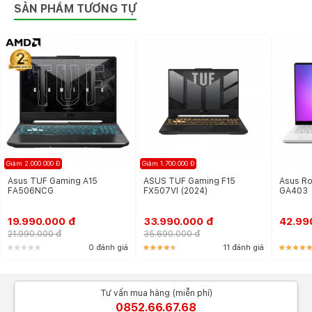
SẢN PHẨM TƯƠNG TỰ
trở nên thoải mái hơn.
Giảm 2.000.000 Đ
Giảm 1.700.000 Đ
Asus TUF Gaming A15
ASUS TUF Gaming F15
Asus Ro
FA506NCG
FX507VI (2024)
GA403
19.990.000 đ
33.990.000 đ
42.99
21.990.000 đ
35.690.000 đ
0 đánh giá
11 đánh giá
Tư vấn mua hàng (miễn phí)
Âm thanh sống động
0852.66.67.68