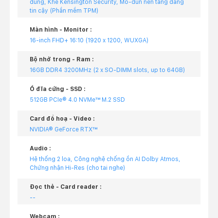
dùng, Khe Kensington Security, Mô-đun nền tảng đáng
tin cậy (Phần mềm TPM)
Màn hình - Monitor :
16-inch FHD+ 16:10 (1920 x 1200, WUXGA)
Bộ nhớ trong - Ram :
16GB DDR4 3200MHz (2 x SO-DIMM slots, up to 64GB)
Ổ đĩa cứng - SSD :
512GB PCIe® 4.0 NVMe™ M.2 SSD
Card đồ hoạ - Video :
NVIDIA® GeForce RTX™
Audio :
Hệ thống 2 loa, Công nghệ chống ồn AI Dolby Atmos,
Chứng nhận Hi-Res (cho tai nghe)
Đọc thẻ - Card reader :
--
Webcam :