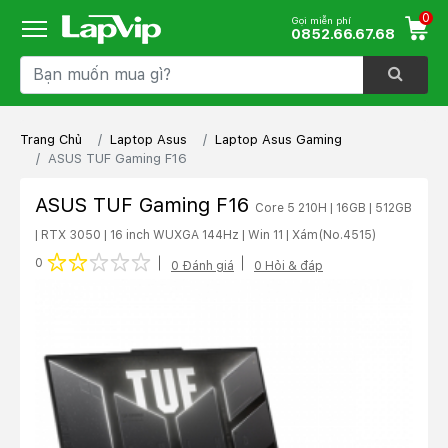
0
Gọi miễn phí
0852.66.67.68
Trang Chủ
Laptop Asus
Laptop Asus Gaming
ASUS TUF Gaming F16
ASUS TUF Gaming F16
Core 5 210H | 16GB | 512GB
| RTX 3050 | 16 inch WUXGA 144Hz | Win 11 | Xám
(No.4515)
1 star
2 stars
3 stars
4 stars
5 stars
0
0 Đánh giá
0 Hỏi & đáp