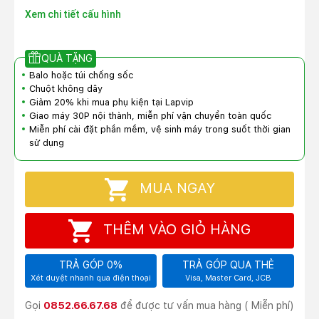
Xem chi tiết cấu hình
QUÀ TẶNG
Balo hoặc túi chống sốc
Chuột không dây
Giảm 20% khi mua phụ kiện tại Lapvip
Giao máy 30P nội thành, miễn phí vận chuyển toàn quốc
Miễn phí cài đặt phần mềm, vệ sinh máy trong suốt thời gian
sử dụng
MUA NGAY
THÊM VÀO GIỎ HÀNG
TRẢ GÓP 0%
TRẢ GÓP QUA THẺ
Xét duyệt nhanh qua điện thoại
Visa, Master Card, JCB
Gọi
0852.66.67.68
để được tư vấn mua hàng ( Miễn phí)