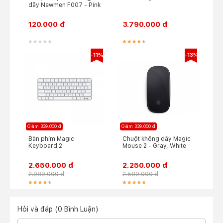
dây Newmen F007 - Pink
120.000 đ
3.790.000 đ
-11%
-13%
Giảm 339.000 đ
Giảm 339.000 đ
Bàn phím Magic
Chuột không dây Magic
Keyboard 2
Mouse 2 - Gray, White
2.650.000 đ
2.250.000 đ
2.989.000 đ
2.589.000 đ
Hỏi và đáp (0 Bình Luận)