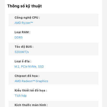
Thông số kỹ thuật
Công nghệ CPU :
AMD Ryzen™
Loại RAM :
DDR5
Tốc độ BUS :
5200MT/s
Loại ổ đĩa :
M.2, PCIe NVMe, SSD
Chipset đồ họa :
AMD Radeon™ Graphics
Kiểu thiết kế đồ họa :
Tích hợp
Kích thước màn hình :