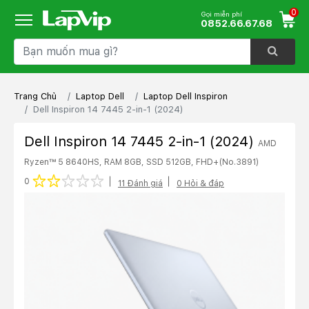
0
Gọi miễn phí
0852.66.67.68
Trang Chủ
Laptop Dell
Laptop Dell Inspiron
Dell Inspiron 14 7445 2-in-1 (2024)
Dell Inspiron 14 7445 2-in-1 (2024)
AMD
Ryzen™ 5 8640HS, RAM 8GB, SSD 512GB, FHD+
(No.3891)
1 star
2 stars
3 stars
4 stars
5 stars
0
11 Đánh giá
0 Hỏi & đáp