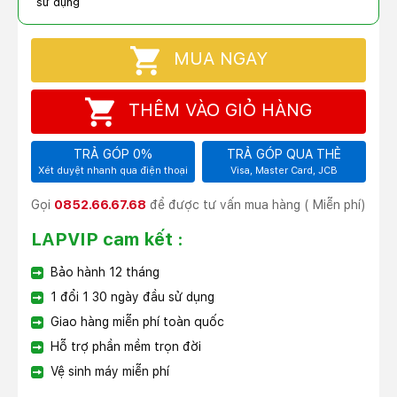
sử dụng
MUA NGAY
THÊM VÀO GIỎ HÀNG
TRẢ GÓP 0%
TRẢ GÓP QUA THẺ
Xét duyệt nhanh qua điện thoại
Visa, Master Card, JCB
Gọi
0852.66.67.68
để được tư vấn mua hàng ( Miễn phí)
LAPVIP cam kết :
Bảo hành 12 tháng
1 đổi 1 30 ngày đầu sử dụng
Giao hàng miễn phí toàn quốc
Hỗ trợ phần mềm trọn đời
Vệ sinh máy miễn phí