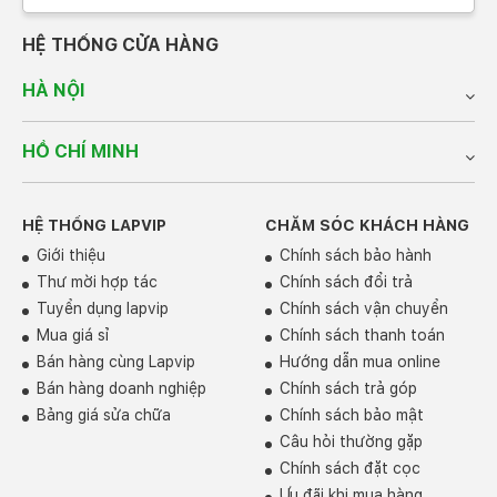
không quá xuất sắc nhưng đủ tốt để đáp ứng nhu cầu
học tập, làm việc và giải trí cơ bản của người dùng. Dell
HỆ THỐNG CỬA HÀNG
Inspiron 14 7445 2 in 1 2024 có màn hình 14 inch với độ
phân giải FHD+ (1920 x 1200 pixels) cho chất lượng
HÀ NỘI
hình ảnh, video hiển thị sắc nét, sống động.
HỒ CHÍ MINH
HỆ THỐNG LAPVIP
CHĂM SÓC KHÁCH HÀNG
Giới thiệu
Chính sách bảo hành
Thư mời hợp tác
Chính sách đổi trả
Tuyển dụng lapvip
Chính sách vận chuyển
Mua giá sỉ
Chính sách thanh toán
Bán hàng cùng Lapvip
Hướng dẫn mua online
Bán hàng doanh nghiệp
Chính sách trả góp
Bảng giá sửa chữa
Chính sách bảo mật
Độ sáng màn hình 250 nits, thích hợp để làm việc trong
nhà. Độ bao phủ màu mình đo được chỉ dừng lại ở mức
Câu hỏi thường gặp
66% sRGB cùng tần số quét 60Hz cho màu sắc tươi
Chính sách đặt cọc
mới. Nhưng bù lại , chiếc máy tính này được trang bị
Ưu đãi khi mua hàng