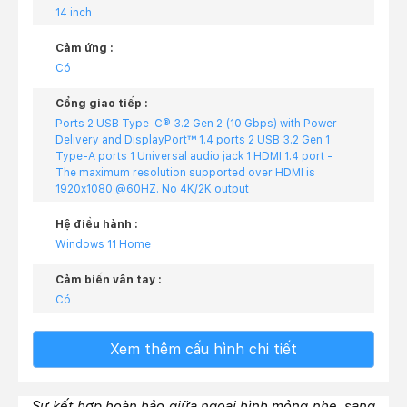
14 inch
Cảm ứng :
Có
Cổng giao tiếp :
Ports 2 USB Type-C® 3.2 Gen 2 (10 Gbps) with Power
Delivery and DisplayPort™ 1.4 ports 2 USB 3.2 Gen 1
Type-A ports 1 Universal audio jack 1 HDMI 1.4 port -
The maximum resolution supported over HDMI is
1920x1080 @60HZ. No 4K/2K output
Hệ điều hành :
Windows 11 Home
Cảm biến vân tay :
Có
Xem thêm cấu hình chi tiết
Sự kết hợp hoàn hảo giữa ngoại hình mỏng nhẹ, sang