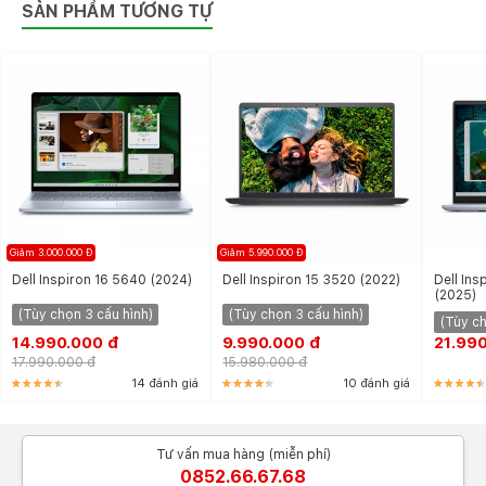
Ngoài ra, điểm đáng chú ý trong thiết kế của chiếc
SẢN PHẨM TƯƠNG TỰ
laptop Dell Inspiron mới này là thiết kế bản lề xoay gập
360 độ, giúp người dùng có thể dễ dàng chuyển sang
chế độ lều bạt hay máy tính bảng trong quá trình sử
dụng.
Giảm 3.000.000 Đ
Giảm 5.990.000 Đ
Dell Inspiron 16 5640 (2024)
Dell Inspiron 15 3520 (2022)
Dell Ins
(2025)
(Tùy chọn 3 cấu hình)
(Tùy chọn 3 cấu hình)
(Tùy ch
14.990.000 đ
9.990.000 đ
21.99
17.990.000 đ
15.980.000 đ
14 đánh giá
10 đánh giá
Màn hình Dell Inspiron 14 7445 2 in 1
sắc nét, sống động
Tư vấn mua hàng (miễn phí)
Chiếc máy tính xách tay này sở hữu một màn hình
0852.66.67.68