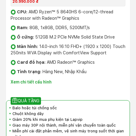
20.990.000 đ
CPU:
AMD Ryzen™ 5 8640HS 6-core/12-thread
Processor with Radeon™ Graphics
Ram:
8GB, 1x8GB, DDR5, 5200MT/s
Ổ cứng:
512GB M.2 PCIe NVMe Solid State Drive
Màn hình:
14.0-inch 16:10 FHD+ (1920 x 1200) Touch
250nits WVA Display with ComfortView Support
Card đồ họa:
AMD Radeon™ Graphics
Tình trạng:
Hàng New, Nhập Khẩu
Xem chi tiết cấu hình
QUÀ TẶNG
Balo hoặc túi chống sốc
Chuột không dây
Giảm 20% khi mua phụ kiện tại Lapvip
Giao máy 30P nội thành, miễn phí vận chuyển toàn quốc
Miễn phí cài đặt phần mềm, vệ sinh máy trong suốt thời gian