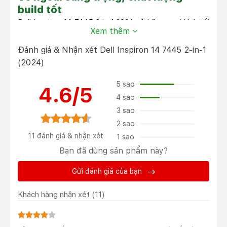
build tốt
Dell Inspiron 14 7445 2 in 1 2024 sở hữu ngoại hình tối
Xem thêm
giản nhưng vẫn sang trọng, hiện đại và thanh lịch. Tổng
thể máy tính được thiết kế vuông vức với những đường
Đánh giá & Nhận xét Dell Inspiron 14 7445 2-in-1
nét CNC tinh xảo. Mỗi một góc cạnh máy tính đều
(2024)
được bo cong mềm mại. Chưa hết, logo Dell bóng bẩy
được đặt ở chính giữa mặt lưng giúp người dùng dễ
5 sao
4.6/5
dàng nhận diện thương hiệu.
4 sao
3 sao
2 sao
11 đánh giá & nhận xét
1 sao
Bạn đã dùng sản phẩm này?
Gửi đánh giá của bạn
Khách hàng nhận xét
(11)