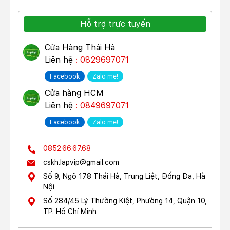
Hỗ trợ trực tuyến
Cửa Hàng Thái Hà
Liên hệ
: 0829697071
Facebook
Zalo me!
Cửa hàng HCM
Liên hệ
: 0849697071
Facebook
Zalo me!
0852.66.67.68
cskh.lapvip@gmail.com
Số 9, Ngõ 178 Thái Hà, Trung Liệt, Đống Đa, Hà
Nội
Số 284/45 Lý Thường Kiệt, Phường 14, Quận 10,
TP. Hồ Chí Minh