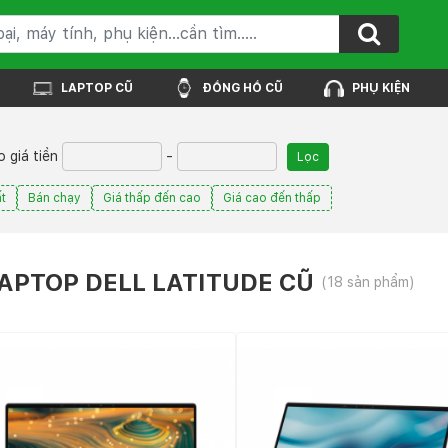
LAPTOP CŨ
ĐỒNG HỒ CŨ
PHỤ KIỆN
 giá tiền
-
Lọc
t
Bán chạy
Giá thấp đến cao
Giá cao đến thấp
APTOP DELL LATITUDE CŨ
(18 sản phẩm)