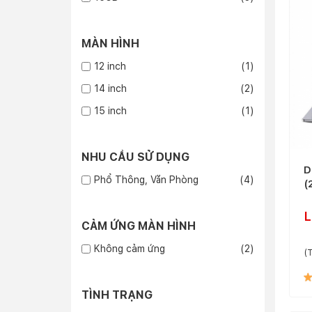
MÀN HÌNH
12 inch
(1)
14 inch
(2)
15 inch
(1)
NHU CẦU SỬ DỤNG
D
Phổ Thông, Văn Phòng
(4)
(
L
CẢM ỨNG MÀN HÌNH
Không cảm ứng
(2)
(T
TÌNH TRẠNG