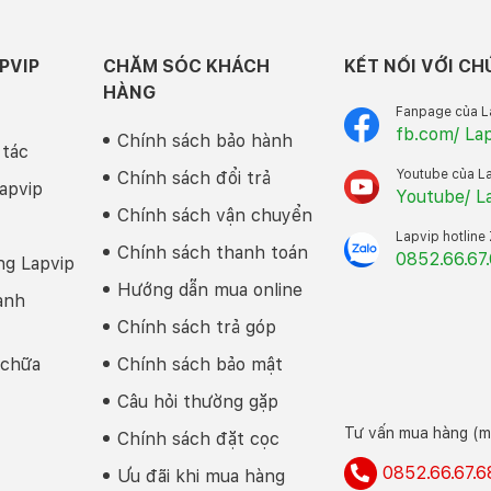
PVIP
CHĂM SÓC KHÁCH
KẾT NỐI VỚI CH
HÀNG
Fanpage của L
fb.com/ La
Chính sách bảo hành
 tác
Youtube của L
Chính sách đổi trả
apvip
Youtube/ L
Chính sách vận chuyển
Lapvip hotline
Chính sách thanh toán
0852.66.67
ng Lapvip
Hướng dẫn mua online
anh
Chính sách trả góp
 chữa
Chính sách bảo mật
Câu hỏi thường gặp
Tư vấn mua hàng (mi
Chính sách đặt cọc
0852.66.67.6
Ưu đãi khi mua hàng