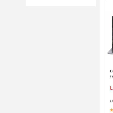
D
(
L
(T