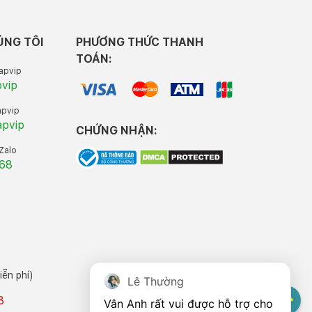
ÚNG TÔI
PHƯƠNG THỨC THANH
TOÁN:
apvip
pvip
apvip
apvip
CHỨNG NHẬN:
 Zalo
.68
ễn phí)
Lê Thường
8
Vân Anh rất vui được hỗ trợ cho 