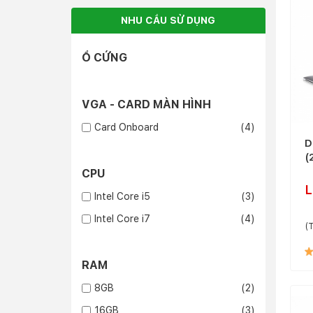
NHU CẦU SỬ DỤNG
Ổ CỨNG
VGA - CARD MÀN HÌNH
Card Onboard
(4)
D
(
CPU
L
Intel Core i5
(3)
Intel Core i7
(4)
(T
RAM
8GB
(2)
16GB
(3)