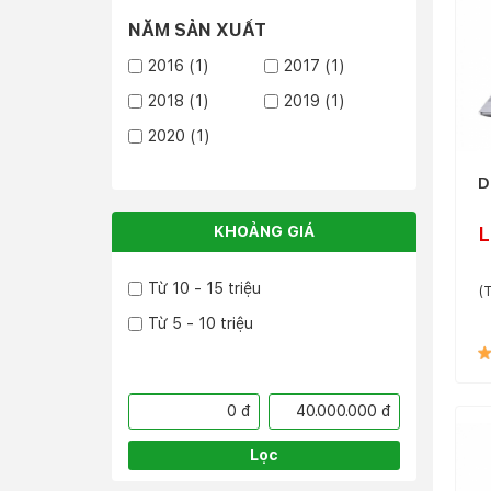
NĂM SẢN XUẤT
2016
(1)
2017
(1)
2018
(1)
2019
(1)
2020
(1)
D
KHOẢNG GIÁ
L
Từ 10 - 15 triệu
(T
Từ 5 - 10 triệu
0 đ
40.000.000 đ
Lọc