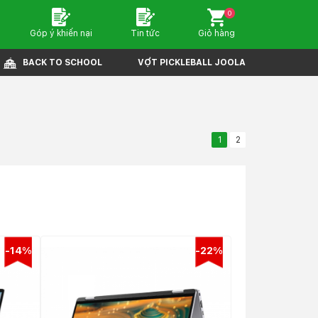
0
Góp ý khiến nại
Tin tức
Giỏ hàng
BACK TO SCHOOL
VỢT PICKLEBALL JOOLA
1
2
-14%
-22%