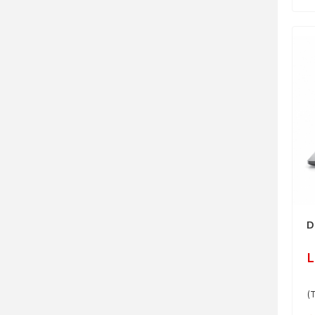
D
L
(T