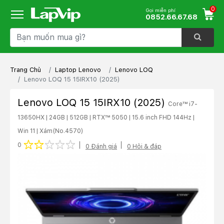
0
Gọi miễn phí
0852.66.67.68
Trang Chủ
Laptop Lenovo
Lenovo LOQ
Lenovo LOQ 15 15IRX10 (2025)
Lenovo LOQ 15 15IRX10 (2025)
Core™ i7-
13650HX | 24GB | 512GB | RTX™ 5050 | 15.6 inch FHD 144Hz |
Win 11 | Xám
(No.4570)
1 star
2 stars
3 stars
4 stars
5 stars
0
0 Đánh giá
0 Hỏi & đáp