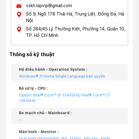
cskh.lapvip@gmail.com
Số 9, Ngõ 178 Thái Hà, Trung Liệt, Đống Đa, Hà
Nội
Số 284/45 Lý Thường Kiệt, Phường 14, Quận 10,
TP. Hồ Chí Minh
Thông số kỹ thuật
Hệ điều hành - Operation System :
Windows® 11 Home Single Language bản quyền
Bộ xử lý - CPU :
Option: Intel® Core™ i5-13450HX/ Intel® Core™ i7-
13650HX
Bo mạch chủ - Mainboard :
--
Màn hình - Monitor :
15.6' FHD (1920x1080), IPS, 144Hz, 300 nits, 100%