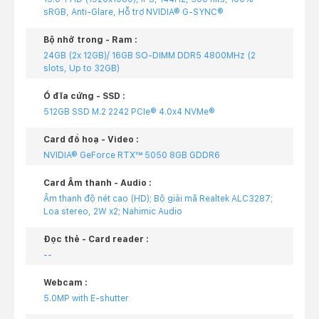
sRGB, Anti-Glare, Hỗ trợ NVIDIA® G-SYNC®
Bộ nhớ trong - Ram :
24GB (2x 12GB)/ 16GB SO-DIMM DDR5 4800MHz (2
slots, Up to 32GB)
Ổ đĩa cứng - SSD :
512GB SSD M.2 2242 PCIe® 4.0x4 NVMe®
Card đồ hoạ - Video :
NVIDIA® GeForce RTX™ 5050 8GB GDDR6
Card Âm thanh - Audio :
Âm thanh độ nét cao (HD); Bộ giải mã Realtek ALC3287;
Loa stereo, 2W x2; Nahimic Audio
Đọc thẻ - Card reader :
--
Webcam :
5.0MP with E-shutter