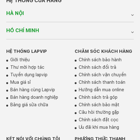
HỆ THỐNG CỬA HÀNG
HÀ NỘI
HỒ CHÍ MINH
HỆ THỐNG LAPVIP
CHĂM SÓC KHÁCH HÀNG
Giới thiệu
Chính sách bảo hành
Thư mời hợp tác
Chính sách đổi trả
Tuyển dụng lapvip
Chính sách vận chuyển
Pin bền bỉ, cổng kết nối đa dạng
Mua giá sỉ
Chính sách thanh toán
Lenovo LOQ 15IRX10 83JE006PVN trang bị viên pin
60Wh
, cho thời gian sử dụng ổn định trong công việc
Bán hàng cùng Lapvip
Hướng dẫn mua online
và học tập. Công nghệ
sạc nhanh 170W
giúp nạp
Bán hàng doanh nghiệp
Chính sách trả góp
năng lượng nhanh chóng, tiết kiệm thời gian.
Bảng giá sửa chữa
Chính sách bảo mật
Về kết nối, máy hỗ trợ đầy đủ các cổng hiện đại:
USB-
Câu hỏi thường gặp
A, USB-C Gen 2, HDMI 2.1, Ethernet RJ-45
, kết hợp
Chính sách đặt cọc
Wi-Fi 6 và Bluetooth 5.2
cho kết nối mạng nhanh, ổn
Ưu đãi khi mua hàng
định và ít bị gián đoạn.
KẾT NỐI VỚI CHÚNG TÔI
PHƯƠNG THỨC THANH