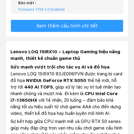
Bảo mật :
Firmware TPM 2.0 Enabled
Xem thêm cấu hình chi tiết
Lenovo LOQ 15IRX10 – Laptop Gaming hiệu năng
mạnh, thiết kế chuẩn game thủ
Sức mạnh vượt trội cho tác vụ AI và đồ họa
Lenovo LOQ 15IRX10 83JE006PVN được trang bị card
đồ họa
NVIDIA GeForce RTX 5050
thế hệ mới, hỗ
trợ tới
440 AI TOPS
, giúp xử lý tác vụ trí tuệ nhân tạo
nhanh chóng và mượt mà. Đi kèm là
CPU Intel Core
i7-13650HX
với 14 nhân, 20 luồng – đảm bảo khả
năng tối ưu hiệu suất từ chơi game AAA cho đến dựng
video, thiết kế đồ họa hay huấn luyện mô hình AI.
Sự kết hợp giữa CPU mạnh mẽ và GPU RTX 50 series
giúp máy đáp ứng trọn vẹn nhu cầu chơi game cấu hình