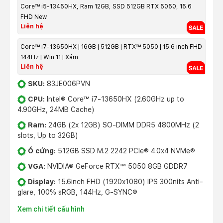
Core™ i5-13450HX, Ram 12GB, SSD 512GB RTX 5050, 15.6
FHD New
Liên hệ
Core™ i7-13650HX | 16GB | 512GB | RTX™ 5050 | 15.6 inch FHD
144Hz | Win 11 | Xám
Liên hệ
SKU:
83JE006PVN
CPU:
Intel® Core™ i7-13650HX (2.60GHz up to
4.90GHz, 24MB Cache)
Ram:
24GB (2x 12GB) SO-DIMM DDR5 4800MHz (2
slots, Up to 32GB)
Ổ cứng:
512GB SSD M.2 2242 PCIe® 4.0x4 NVMe®
VGA:
NVIDIA® GeForce RTX™ 5050 8GB GDDR7
Display:
15.6inch FHD (1920x1080) IPS 300nits Anti-
glare, 100% sRGB, 144Hz, G-SYNC®
Xem chi tiết cấu hình