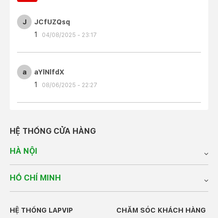
J
JCfUZQsq
1
04/08/2025 - 23:17
a
aYlNlfdX
1
08/06/2025 - 22:27
HỆ THỐNG CỬA HÀNG
HÀ NỘI
HỒ CHÍ MINH
HỆ THỐNG LAPVIP
CHĂM SÓC KHÁCH HÀNG