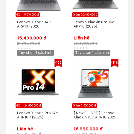
Giảm 5.510.000 đ
Giảm 26.490.000 đ
Lenovo Xiaoxin 14C
Lenovo Xiaoxin Pro 16c
ARP10 (2026)
AKP10 (2025)
15.490.000 đ
Liên hệ
21.000.000 đ
26.490.000 đ
Tùy chọn 1 cấu hình
Tùy chọn 1 cấu hình
-100%
-11%
Giảm 24.990.000 đ
Giảm 2.500.000 đ
Lenovo Xiaoxin Pro 14c
[ New Full VAT ] Lenovo
AHP10R (2025)
XiaoXin 15C AHP10 2025
Liên hệ
18.990.000 đ