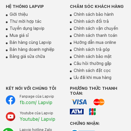
HỆ THỐNG LAPVIP
CHĂM SÓC KHÁCH HÀNG
Giới thiệu
Chính sách bảo hành
Thư mời hợp tác
Chính sách đổi trả
Tuyển dụng lapvip
Chính sách vận chuyển
Điểm thay đổi duy nhất trên màn hình phải kể đến sự
Mua giá sỉ
Chính sách thanh toán
cải tiến màn hình ProMotion một chút, tăng độ sáng tối
Bán hàng cùng Lapvip
Hướng dẫn mua online
đa cho nội dung SDR từ 500 nit lên 600 nit tăng
Bán hàng doanh nghiệp
Chính sách trả góp
khoảng 20% so với người tiền nhiệm. Độ sáng HDR
Bảng giá sửa chữa
Chính sách bảo mật
cũng tương đương với phiên bản M2 Max, đạt độ sáng
Câu hỏi thường gặp
1.546 nits khi hiển thị nội dung HDR trên 10% màn hình
và 1.123 nits cho 100% màn hình.
Chính sách đặt cọc
Ưu đãi khi mua hàng
KẾT NỐI VỚI CHÚNG TÔI
PHƯƠNG THỨC THANH
TOÁN:
Fanpage của Lapvip
fb.com/ Lapvip
Youtube của Lapvip
Youtube/ Lapvip
CHỨNG NHẬN:
Lapvip hotline Zalo