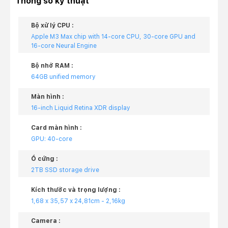
Thông số kỹ thuật
Bộ xử lý CPU :
Apple M3 Max chip with 14-core CPU, 30-core GPU and
16-core Neural Engine
Bộ nhớ RAM :
64GB unified memory
Màn hình :
16-inch Liquid Retina XDR display
Card màn hình :
GPU: 40-core
Ổ cứng :
2TB SSD storage drive
Kích thước và trọng lượng :
1,68 x 35,57 x 24,81cm - 2,16kg
Camera :