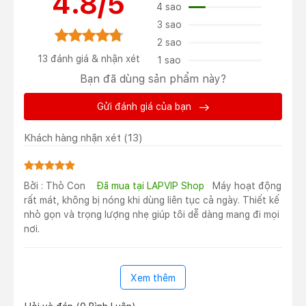
4.8/5
4 sao
bằng nhôm sử dụng quy trình “anodization” để giảm sự
xuất hiện của dấu vân tay. Ngoài màu sắc này ra thì
3 sao
chiếc laptop này vẫn có hai màu cơ bản là Xám không
2 sao
gian (Space Grey) và màu Bạc (Silver) đơn giản nhưng
13 đánh giá & nhận xét
1 sao
vẫn toát lên sự sang trọng.
Bạn đã dùng sản phẩm này?
Gửi đánh giá của bạn
Khách hàng nhận xét
(13)
Bởi : Thỏ Con
Đã mua tại LAPVIP Shop
Máy hoạt động
rất mát, không bị nóng khi dùng liên tục cả ngày. Thiết kế
nhỏ gọn và trọng lượng nhẹ giúp tôi dễ dàng mang đi mọi
nơi.
Tổng thể máy tính được làm phẳng và ít bo tròn hơn so
với các mẫu MacBook Pro cũ trước năm 2021, nhưng
Xem thêm
kiểu dáng vuông vắn vẫn có các góc được bo tròn