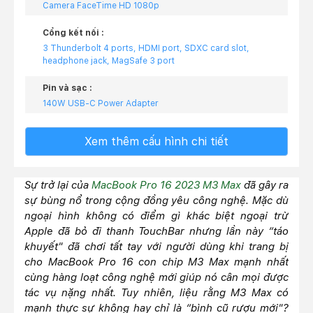
Camera FaceTime HD 1080p
Cổng kết nối :
3 Thunderbolt 4 ports, HDMI port, SDXC card slot,
headphone jack, MagSafe 3 port
Pin và sạc :
140W USB‑C Power Adapter
Xem thêm cấu hình chi tiết
Sự trở lại của
MacBook Pro 16 2023 M3 Max
đã gây ra
sự bùng nổ trong cộng đồng yêu công nghệ. Mặc dù
ngoại hình không có điểm gì khác biệt ngoại trừ
Apple đã bỏ đi thanh TouchBar nhưng lần này “táo
khuyết" đã chơi tất tay với người dùng khi trang bị
cho MacBook Pro 16 con chip M3 Max mạnh nhất
cùng hàng loạt công nghệ mới giúp nó cân mọi được
tác vụ nặng nhất. Tuy nhiên, liệu rằng M3 Max có
mạnh thực sự không hay chỉ là “bình cũ rượu mới"?