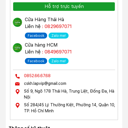
Hỗ trợ trực tuyến
Cửa Hàng Thái Hà
Liên hệ
: 0829697071
Facebook
Zalo me!
Cửa hàng HCM
Liên hệ
: 0849697071
Facebook
Zalo me!
0852.66.67.68
cskh.lapvip@gmail.com
Số 9, Ngõ 178 Thái Hà, Trung Liệt, Đống Đa, Hà
Nội
Số 284/45 Lý Thường Kiệt, Phường 14, Quận 10,
TP. Hồ Chí Minh