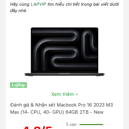
Hãy cùng
LAPVIP
tìm hiểu chi tiết trong bài viết dưới
đây nhé.
Ngoại hình “cũ” nhưng vẫn “Pro"
Xem thêm
Phiên bản
Macbook Pro 16 M3
năm nay không có nhiều
Đánh giá & Nhận xét Macbook Pro 16 2023 M3
sự thay đổi so với người tiền nhiệm trước đó. Điểm
Max (14- CPU, 40- GPU) 64GB 2TB - New
thay đổi duy nhất là thiết bị này có thêm màu Space
Black mới rất với lớp hoàn thiện màu đen mờ lấp lánh
5 sao
dưới ánh sáng và Apple cho biết thân máy nguyên khối