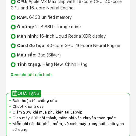
CPU:
Apple M3 Max chip with 16-core CPU, 40-core
GPU and 16-core Neural Engine
RAM:
64GB unified memory
Ổ cứng:
2TB SSD storage drive
Màn hình:
16-inch Liquid Retina XDR display
Card đồ họa:
40-core GPU, 16-core Neural Engine
Màu sắc:
Bạc (Silver)
Tình trạng:
Hàng New, Chính Hãng
Xem chi tiết cấu hình
QUÀ TẶNG
Balo hoặc túi chống sốc
Chuột không dây
Giảm 20% khi mua phụ kiện tại Lapvip
Giao máy 30P nội thành, miễn phí vận chuyển toàn quốc
Miễn phí cài đặt phần mềm, vệ sinh máy trong suốt thời gian
sử dụng