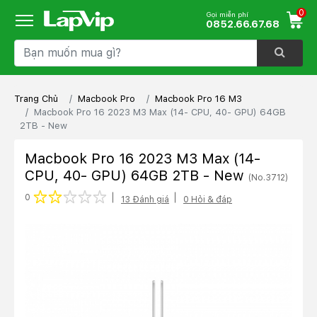
0
Gọi miễn phí
0852.66.67.68
Trang Chủ
Macbook Pro
Macbook Pro 16 M3
Macbook Pro 16 2023 M3 Max (14- CPU, 40- GPU) 64GB
2TB - New
Macbook Pro 16 2023 M3 Max (14-
CPU, 40- GPU) 64GB 2TB - New
(No.3712)
1 star
2 stars
3 stars
4 stars
5 stars
0
13 Đánh giá
0 Hỏi & đáp