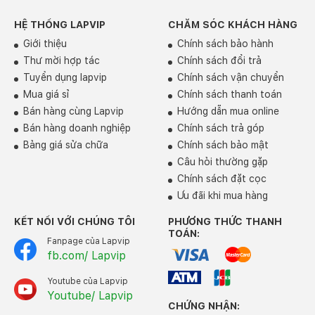
HỆ THỐNG LAPVIP
CHĂM SÓC KHÁCH HÀNG
Giới thiệu
Chính sách bảo hành
Thư mời hợp tác
Chính sách đổi trả
Tuyển dụng lapvip
Chính sách vận chuyển
Mua giá sỉ
Chính sách thanh toán
Kết nối đa dạng
Bán hàng cùng Lapvip
Hướng dẫn mua online
Máy tích hợp đầy đủ các cổng kết nối hiện đại như
Bán hàng doanh nghiệp
Chính sách trả góp
HDMI 2.1
,
2x USB-C Thunderbolt 4
,
1x USB-A 3.2
Bảng giá sửa chữa
Chính sách bảo mật
Gen 1 (5 Gbps)
,
Micro-SD Card Reader
và
jack tai
Câu hỏi thường gặp
nghe 3.5mm
. Người dùng có thể dễ dàng kết nối với
Chính sách đặt cọc
các thiết bị ngoại vi mà không cần phụ kiện chuyển đổi
Ưu đãi khi mua hàng
phức tạp.
KẾT NỐI VỚI CHÚNG TÔI
PHƯƠNG THỨC THANH
TOÁN:
Fanpage của Lapvip
fb.com/ Lapvip
Youtube của Lapvip
Youtube/ Lapvip
CHỨNG NHẬN: