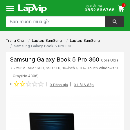
0
Gọi miễn phí
0852.66.67.68
Trang Chủ
Laptop SamSung
Laptop SamSung
Samsung Galaxy Book 5 Pro 360
Samsung Galaxy Book 5 Pro 360
Core Ultra
7 - 256V, RAM 16GB, SSD 1TB, 16-inch QHD+ Touch Windows 11
- Gray
(No.4306)
1 star
2 stars
3 stars
4 stars
5 stars
0
0 Đánh giá
0 Hỏi & đáp