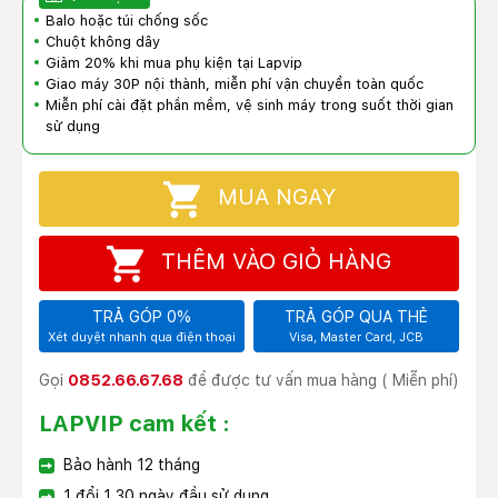
Balo hoặc túi chống sốc
Chuột không dây
Giảm 20% khi mua phụ kiện tại Lapvip
Giao máy 30P nội thành, miễn phí vận chuyển toàn quốc
Miễn phí cài đặt phần mềm, vệ sinh máy trong suốt thời gian
sử dụng
MUA NGAY
THÊM VÀO GIỎ HÀNG
TRẢ GÓP 0%
TRẢ GÓP QUA THẺ
Xét duyệt nhanh qua điện thoại
Visa, Master Card, JCB
Gọi
0852.66.67.68
để được tư vấn mua hàng ( Miễn phí)
LAPVIP cam kết :
Bảo hành 12 tháng
1 đổi 1 30 ngày đầu sử dụng