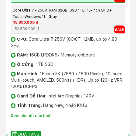
Core Ultra 7 - 256V, RAM 32GB, SSD 1TB, 16-inch QHD+
Touch Windows 11 - Gray
45.990.000 đ
52.500.000 đ
CPU:
Core Ultra 7 256V (8C/8T, 12MB, up to 4.80
GHz)
RAM:
16GB LPDDR5x Memory onboard
Ổ Cứng:
1TB SSD
Màn Hình:
16 inch 3K (2880 x 1800 Pixels), 10-point
Multi-touch, AMOLED, 500nits (HDR), Up to 120Hz VRR,
120% DCI-P3
Card Đồ Hoạ:
Intel Arc Graphics 140V
Tình Trạng:
Hàng New, Nhập Khẩu
Xem chi tiết cấu hình
QUÀ TẶNG