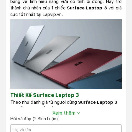
bằng về tính hiệu năng vừa có tính di động. Hãy trở
thành chủ nhân của 1 chiếc
Surface Laptop 3
với giá
cực tốt nhất tại
Lapvip.vn
.
Thiết Kế Surface Laptop 3
Theo như đánh giá từ người dùng
Surface Laptop 3
có mẫu dáng thiết kế cực kỳ sang trọng. Laptop 3 sở
Xem thêm
hữu 4 màu sắc: đen, vàng, bạc và xanh. Bàn phím được
Hỏi và đáp (2 Bình Luận)
làm từ kim loại cực kỳ tinh tế. Đặc biệt ở Laptop 3
người dùng có thể chọn thêm chất liệu vải Alcantara với