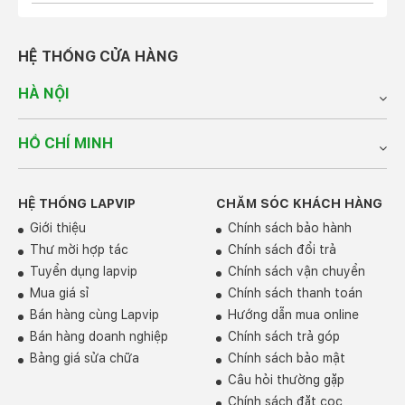
Ngoài ra phiên bản này còn có thêm cổng USB-A cho
phép kết nối với các thiết bị ngoại vi tiêu chuẩn. Có hỗ
trợ jack cắm tai nghe 3.5mm và cổng Surface connect
HỆ THỐNG CỬA HÀNG
đặc trưng của Microsoft.
HÀ NỘI
HỒ CHÍ MINH
HỆ THỐNG LAPVIP
CHĂM SÓC KHÁCH HÀNG
Giới thiệu
Chính sách bảo hành
Thư mời hợp tác
Chính sách đổi trả
Tuyển dụng lapvip
Chính sách vận chuyển
Mua giá sỉ
Chính sách thanh toán
Màn Hình Surface Laptop 3
Bán hàng cùng Lapvip
Hướng dẫn mua online
Cùng độ phân giải 2256x1540 và tỷ lệ khung hình là 3:2
Bán hàng doanh nghiệp
Chính sách trả góp
Laptop 3 thể hiện được các hình ảnh sắc nét, tươi sáng
Bảng giá sửa chữa
Chính sách bảo mật
và sống động. Đây chính là yếu tố đã củng cố thương
Câu hỏi thường gặp
hiệu của Microsoft trên thị trường máy tính hiện nay. Dù
Chính sách đặt cọc