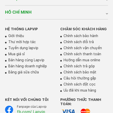
mắt cổng thunderbolt 4 ở phiên bản Surface Laptop 5
năm nay.
Với cổng ThunderBolt, bạn có thể kết nối
cùng các màn hình ngoài, truy cập dữ liệu với tốc độ lên
HỒ CHÍ MINH
đến 40 GB/giây hoặc nâng cấp phần cứng của mình với
eGPU nâng cao. Đặc biệt,
Surface Laptop 5
còn có
thêm kết nối USB-A 3.2 và jack cắm 3.5mm giúp bạn
HỆ THỐNG LAPVIP
CHĂM SÓC KHÁCH HÀNG
dễ dàng kết nối các cổng khi làm việc.
Giới thiệu
Chính sách bảo hành
Thời lượng Pin đáng ngạc nhiên
Thư mời hợp tác
Chính sách đổi trả
Nếu như ở các phiên bản trước thời pin đã rất lớn lên
Tuyển dụng lapvip
Chính sách vận chuyển
đến 11 tiếng/sạc. Thì lần này, Microsoft không chỉ đưa
Mua giá sỉ
Chính sách thanh toán
bạn đi khám phá sức mạnh của hiệu năng mà còn đưa
Bán hàng cùng Lapvip
Hướng dẫn mua online
bạn đi chinh phục thời lượng pin sử dụng lên tới 19
Bán hàng doanh nghiệp
Chính sách trả góp
tiếng/sạc. Nhưng vậy các bạn có thể thỏa sức làm việc
Bảng giá sửa chữa
Chính sách bảo mật
cả 1 ngày trời mà không lo hết pin, giúp bạn mang theo
Câu hỏi thường gặp
surface Laptop 5 bên người dễ dàng, thuận tiện.
Chính sách đặt cọc
Ưu đãi khi mua hàng
KẾT NỐI VỚI CHÚNG TÔI
PHƯƠNG THỨC THANH
TOÁN:
Fanpage của Lapvip
fb.com/ Lapvip