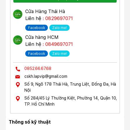
Cửa Hàng Thái Hà
Liên hệ
: 0829697071
Facebook
Zalo me!
Cửa hàng HCM
Liên hệ
: 0849697071
Facebook
Zalo me!
0852.66.67.68
cskh.lapvip@gmail.com
Số 9, Ngõ 178 Thái Hà, Trung Liệt, Đống Đa, Hà
Nội
Số 284/45 Lý Thường Kiệt, Phường 14, Quận 10,
TP. Hồ Chí Minh
Thông số kỹ thuật