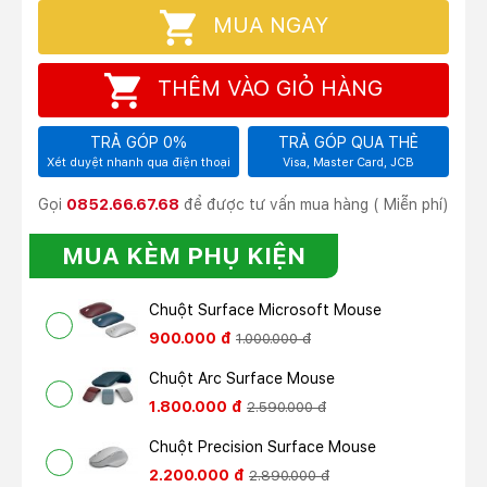
MUA NGAY
THÊM VÀO GIỎ HÀNG
TRẢ GÓP 0%
TRẢ GÓP QUA THẺ
Xét duyệt nhanh qua điện thoại
Visa, Master Card, JCB
Gọi
0852.66.67.68
để được tư vấn mua hàng ( Miễn phí)
MUA KÈM PHỤ KIỆN
Chuột Surface Microsoft Mouse
900.000 đ
1.000.000 đ
Chuột Arc Surface Mouse
1.800.000 đ
2.590.000 đ
Chuột Precision Surface Mouse
2.200.000 đ
2.890.000 đ