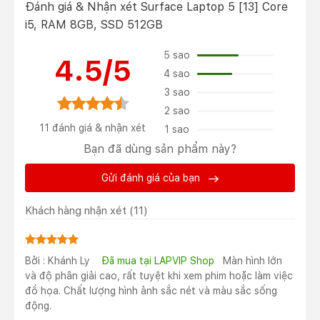
Đánh giá & Nhận xét Surface Laptop 5 [13] Core
i5, RAM 8GB, SSD 512GB
5 sao
4.5/5
4 sao
3 sao
2 sao
11 đánh giá & nhận xét
1 sao
Sở hữu thiết kế vô cùng sang trọng với chất liệu từ
Bạn đã dùng sản phẩm này?
nhôm nguyên khối, mang đến cảm giác chắc chắn
nhưng vẫn vô cùng mỏng nhẹ với trọng lượng chỉ
Gửi đánh giá của bạn
1,29kg - 1,54kg giúp người dùng dễ dàng mang theo
bên mình mọi lúc,mọi nơi.
Khách hàng nhận xét
(11)
Hiển thị tuyệt vời, sắc nét với màn hình
13.5 inch và 15 inch
Bởi : Khánh Ly
Đã mua tại LAPVIP Shop
Màn hình lớn
Ở dòng
Surface Laptop 5, Microsoft có 2 phiên bản
và độ phân giải cao, rất tuyệt khi xem phim hoặc làm việc
màn hình 13.5 inch, độ phân giải
2256 x 1504
pixels và
đồ họa. Chất lượng hình ảnh sắc nét và màu sắc sống
phiên bản 15 inch
có độ phân giải 2496 x 1664 pixels
.
động.
Đồng thời sử dụng cấu hình màu
sRGB kết hợp cùng tỉ