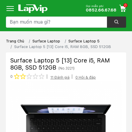
0
Gọi miễn phí
0852.66.67.68
Trang Chủ
Surface Laptop
Surface Laptop 5
Surface Laptop 5 [13] Core I5, RAM 8GB, SSD 512GB
Surface Laptop 5 [13] Core i5, RAM
8GB, SSD 512GB
(No.3221)
1 star
2 stars
3 stars
4 stars
5 stars
0
11 Đánh giá
0 Hỏi & đáp