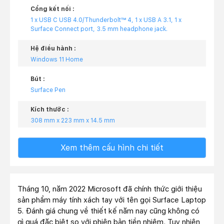
Cổng kết nối :
1 x USB C USB 4.0/Thunderbolt™ 4, 1 x USB A 3.1, 1 x
Surface Connect port, 3.5 mm headphone jack.
Hệ điều hành :
Windows 11 Home
Bút :
Surface Pen
Kích thước :
308 mm x 223 mm x 14.5 mm
Xem thêm cấu hình chi tiết
Tháng 10, năm 2022 Microsoft đã chính thức giới thiệu
sản phẩm máy tính xách tay với tên gọi Surface Laptop
5. Đánh giá chung về thiết kế năm nay cũng không có
gì quá đặc biệt so với phiên bản tiền nhiệm. Tuy nhiên,