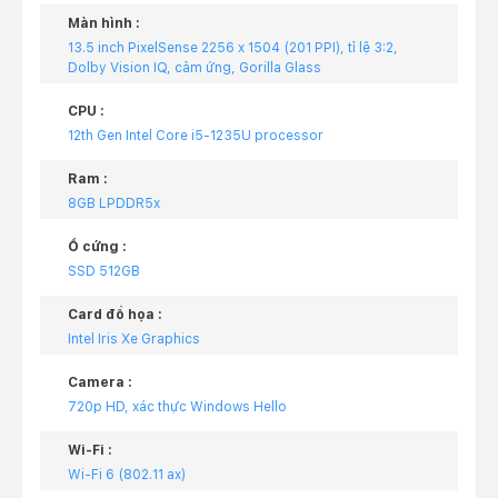
Màn hình :
13.5 inch PixelSense 2256 x 1504 (201 PPI), tỉ lệ 3:2,
Dolby Vision IQ, cảm ứng, Gorilla Glass
CPU :
12th Gen Intel Core i5-1235U processor
Ram :
8GB LPDDR5x
Ổ cứng :
SSD 512GB
Card đồ họa :
Intel Iris Xe Graphics
Camera :
720p HD, xác thực Windows Hello
Wi-Fi :
Wi-Fi 6 (802.11 ax)