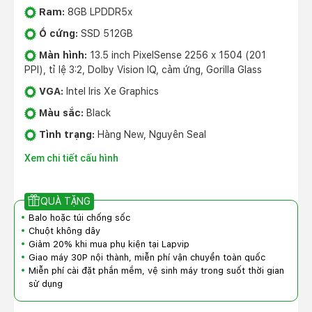
Ram:
8GB LPDDR5x
Ổ cứng:
SSD 512GB
Màn hình:
13.5 inch PixelSense 2256 x 1504 (201
PPI), tỉ lệ 3:2, Dolby Vision IQ, cảm ứng, Gorilla Glass
VGA:
Intel Iris Xe Graphics
Màu sắc:
Black
Tình trạng:
Hàng New, Nguyên Seal
Xem chi tiết cấu hình
QUÀ TẶNG
Balo hoặc túi chống sốc
Chuột không dây
Giảm 20% khi mua phụ kiện tại Lapvip
Giao máy 30P nội thành, miễn phí vận chuyển toàn quốc
Miễn phí cài đặt phần mềm, vệ sinh máy trong suốt thời gian
sử dụng