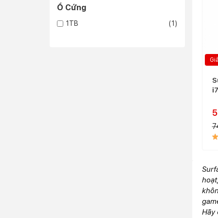
Ổ Cứng
1TB
(1)
Gi
S
i
(
5
7
Surf
hoạt
khôn
game
Hãy