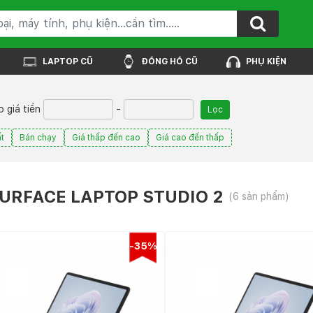
LAPTOP CŨ
ĐỒNG HỒ CŨ
PHỤ KIỆN
 giá tiền
-
Lọc
t
Bán chạy
Giá thấp đến cao
Giá cao đến thấp
URFACE LAPTOP STUDIO 2
(6 sản phẩm)
-35%