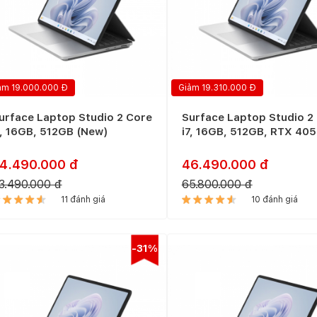
ảm 19.000.000 Đ
Giảm 19.310.000 Đ
urface Laptop Studio 2 Core
Surface Laptop Studio 2
7, 16GB, 512GB (New)
i7, 16GB, 512GB, RTX 40
(New)
4.490.000 đ
46.490.000 đ
3.490.000 đ
65.800.000 đ
11 đánh giá
10 đánh giá
-31%