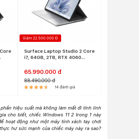
Giảm 22.500.000 Đ
 Core
Surface Laptop Studio 2 Core
i7, 64GB, 2TB, RTX 4060
(New)
65.990.000 đ
88.490.000 đ
14 đánh giá
 phần hiệu suất mà không làm mất đi tính linh
gia cho biết, chiếc Windows 11 2 trong 1 này
ể hoạt động như một máy tính xách tay chơi
 thực hư sức mạnh của chiếc máy này ra sao?