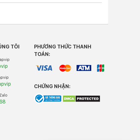
ÚNG TÔI
PHƯƠNG THỨC THANH
TOÁN:
apvip
pvip
apvip
apvip
CHỨNG NHẬN:
 Zalo
.68
 2
có một số thay đổi nhất định. Đầu tiên là về
 tiền nhiệm thì giờ đây Microsoft Surface Laptop
à bền bỉ hơn. Việc chuyển hoàn toàn sang chất