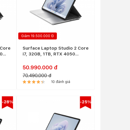
Giảm 19.500.000 Đ
 Core
Surface Laptop Studio 2 Core
50
i7, 32GB, 1TB, RTX 4050
(New)
50.990.000 đ
70.490.000 đ
10 đánh giá
-28%
-25%