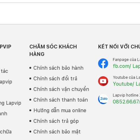
PVIP
CHĂM SÓC KHÁCH
KẾT NỐI VỚI CH
HÀNG
Fanpage của L
fb.com/ La
Chính sách bảo hành
 tác
Youtube của L
Chính sách đổi trả
apvip
Youtube/ L
Chính sách vận chuyển
Lapvip hotline
Chính sách thanh toán
0852.66.67
ng Lapvip
Hướng dẫn mua online
anh
nhiên, nếu quan sát kỹ bạn sẽ thấy chiếc
Surface Laptop Studio
Chính sách trả góp
 liệu máy tính, thay vì sử dụng chất liệu magie và nhôm như người
 chữa
Chính sách bảo mật
ợc hoàn thiện 100% từ chất liệu nhôm mang đến sự chắc chắn v