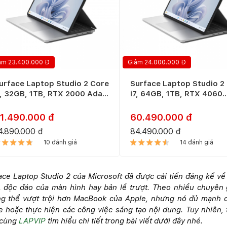
ảm 23.400.000 Đ
Giảm 24.000.000 Đ
urface Laptop Studio 2 Core
Surface Laptop Studio 2
7, 32GB, 1TB, RTX 2000 Ada
i7, 64GB, 1TB, RTX 4060
New)
(New)
1.490.000 đ
60.490.000 đ
4.890.000 đ
84.490.000 đ
10 đánh giá
14 đánh giá
ace Laptop Studio 2 của Microsoft đã được cải tiến đáng kể về
, độc đáo của màn hình hay bản lề trượt. Theo nhiều chuyên 
g thể vượt trội hơn MacBook của Apple, nhưng nó đủ mạnh đ
 hoặc thực hiện các công việc sáng tạo nội dung. Tuy nhiên,
 cùng
LAPVIP
tìm hiểu chi tiết trong bài viết dưới đây nhé.