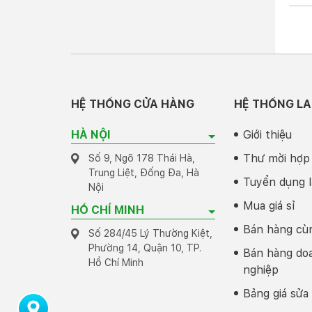
HỆ THỐNG CỬA HÀNG
HỆ THỐNG LA
HÀ NỘI
Giới thiệu
Thư mời hợp
Số 9, Ngõ 178 Thái Hà,
Trung Liệt, Đống Đa, Hà
Tuyển dụng l
Nội
Mua giá sỉ
HỒ CHÍ MINH
Bán hàng cù
Số 284/45 Lý Thường Kiệt,
Phường 14, Quận 10, TP.
Bán hàng do
Hồ Chí Minh
Tuy 
nghiệp
chất
Bảng giá sửa
2 đư