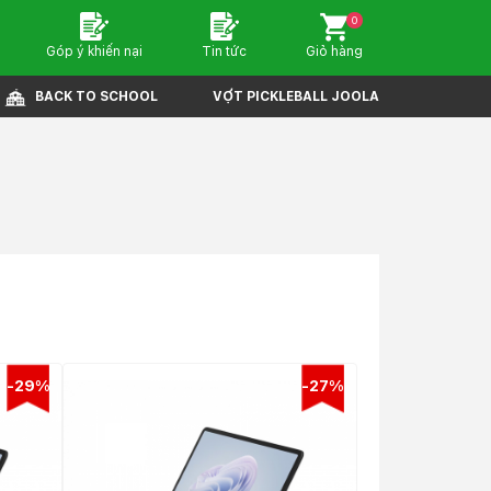
0
Góp ý khiến nại
Tin tức
Giỏ hàng
BACK TO SCHOOL
VỢT PICKLEBALL JOOLA
-29%
-27%