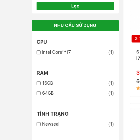
Lọc
NHU CẦU SỬ DỤNG
Gi
CPU
S
Intel Core™ i7
(1)
i
3
RAM
5
16GB
(1)
64GB
(1)
TÌNH TRẠNG
Newseal
(1)