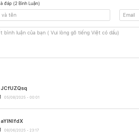
và đáp (2 Bình Luận)
ại hình Surface Laptop Studio 2 độc đáo, 
t kế của máy tính xách tay này về cơ bản không thay đổi so với
 hành vào năm 2021. Thiết kế bệ đỡ độc đáo vẫn được Microsof
và được làm hơi lõm vào tất cả các cạnh. Phần đế này có lỗ thông
tính hoạt động mát mẻ hơn.
JCfUZQsq
1
05/08/2025 - 00:01
aYlNlfdX
1
08/06/2025 - 23:17