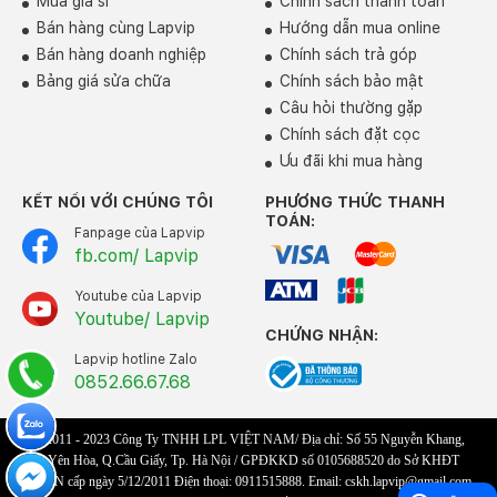
Mua giá sỉ
Chính sách thanh toán
Bán hàng cùng Lapvip
Hướng dẫn mua online
Bán hàng doanh nghiệp
Chính sách trả góp
Bảng giá sửa chữa
Chính sách bảo mật
Câu hỏi thường gặp
Chính sách đặt cọc
Ưu đãi khi mua hàng
KẾT NỐI VỚI CHÚNG TÔI
PHƯƠNG THỨC THANH
TOÁN:
Fanpage của Lapvip
fb.com/ Lapvip
Youtube của Lapvip
Youtube/ Lapvip
CHỨNG NHẬN:
Lapvip hotline Zalo
0852.66.67.68
© 2011 - 2023 Công Ty TNHH LPL VIỆT NAM/ Địa chỉ: Số 55 Nguyễn Khang,
P.Yên Hòa, Q.Cầu Giấy, Tp. Hà Nội / GPĐKKD số 0105688520 do Sở KHĐT
TP.HN cấp ngày 5/12/2011 Điện thoại: 0911515888. Email: cskh.lapvip@gmail.com