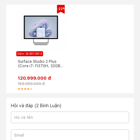
-22%
Giảm 34.991.000 đ
Surface Studio 2 Plus
(Core i7-11370H, 32GB
RAM, 1TB SSD, RTX
3060)
120.999.000 đ
155.990.000 đ
Hỏi và đáp (2 Bình Luận)