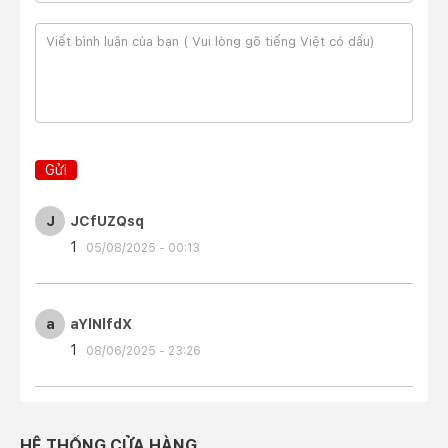
Gửi
J
JCfUZQsq
1
05/08/2025 - 00:13
a
aYlNlfdX
1
08/06/2025 - 23:26
HỆ THỐNG CỬA HÀNG