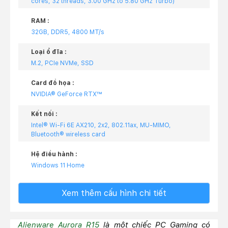
cores, 32 threads, 3.00 GHz to 5.80 GHz Turbo)
RAM :
32GB, DDR5, 4800 MT/s
Loại ổ đĩa :
M.2, PCIe NVMe, SSD
Card đồ họa :
NVIDIA® GeForce RTX™
Kết nối :
Intel® Wi-Fi 6E AX210, 2x2, 802.11ax, MU-MIMO,
Bluetooth® wireless card
Hệ điều hành :
Windows 11 Home
Xem thêm cấu hình chi tiết
Alienware Aurora R15
là một chiếc PC Gaming có