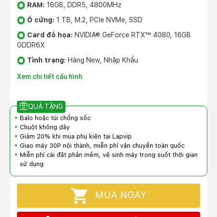
RAM:
16GB, DDR5, 4800MHz
Ổ cứng:
1 TB, M.2, PCIe NVMe, SSD
Card đồ họa:
NVIDIA® GeForce RTX™ 4080, 16GB
GDDR6X
Tình trạng:
Hàng New, Nhập Khẩu
Xem chi tiết cấu hình
QUÀ TẶNG
Balo hoặc túi chống sốc
Chuột không dây
Giảm 20% khi mua phụ kiện tại Lapvip
Giao máy 30P nội thành, miễn phí vận chuyển toàn quốc
Miễn phí cài đặt phần mềm, vệ sinh máy trong suốt thời gian
sử dụng
MUA NGAY