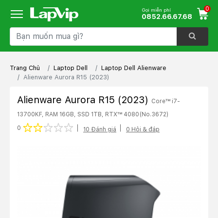
0
Gọi miễn phí
0852.66.67.68
Trang Chủ
Laptop Dell
Laptop Dell Alienware
Alienware Aurora R15 (2023)
Alienware Aurora R15 (2023)
Core™ i7-
13700KF, RAM 16GB, SSD 1TB, RTX™ 4080
(No.3672)
1 star
2 stars
3 stars
4 stars
5 stars
0
10 Đánh giá
0 Hỏi & đáp