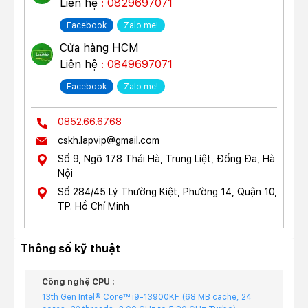
Liên hệ
: 0829697071
Facebook
Zalo me!
Cửa hàng HCM
Liên hệ
: 0849697071
Facebook
Zalo me!
0852.66.67.68
cskh.lapvip@gmail.com
Số 9, Ngõ 178 Thái Hà, Trung Liệt, Đống Đa, Hà
Nội
Số 284/45 Lý Thường Kiệt, Phường 14, Quận 10,
TP. Hồ Chí Minh
Thông số kỹ thuật
Công nghệ CPU :
13th Gen Intel® Core™ i9-13900KF (68 MB cache, 24