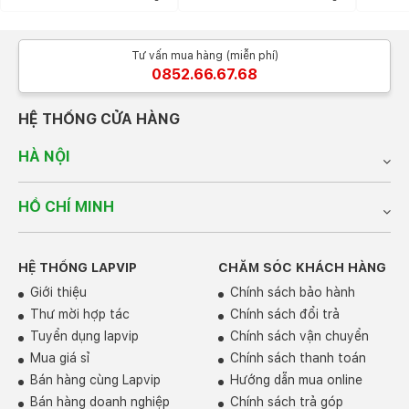
Về khả năng chơi game, chiếc máy tính xách tay chơi
Tư vấn mua hàng (miễn phí)
game này được trang bị các tùy chọn Card đồ họa rời
0852.66.67.68
bao gồm: NVIDIA® GeForce RTX™ 4060, NVIDIA®
GeForce RTX™ 4080 và NVIDIA® GeForce RTX™
4090 có tốc độ vượt trội đối với các game thủ và
HỆ THỐNG CỬA HÀNG
người sáng tạo. Chúng được hỗ trợ bởi kiến ​​trúc sử
HÀ NỘI
dụng kiến trúc Ampere thế hệ thứ hai của Nvidia, mang
lại bước nhảy vọt về cả hiệu suất và đồ họa do AI hỗ
trợ.
HỒ CHÍ MINH
HỆ THỐNG LAPVIP
CHĂM SÓC KHÁCH HÀNG
Giới thiệu
Chính sách bảo hành
Thư mời hợp tác
Chính sách đổi trả
Tuyển dụng lapvip
Chính sách vận chuyển
Mua giá sỉ
Chính sách thanh toán
Bán hàng cùng Lapvip
Hướng dẫn mua online
Bán hàng doanh nghiệp
Chính sách trả góp