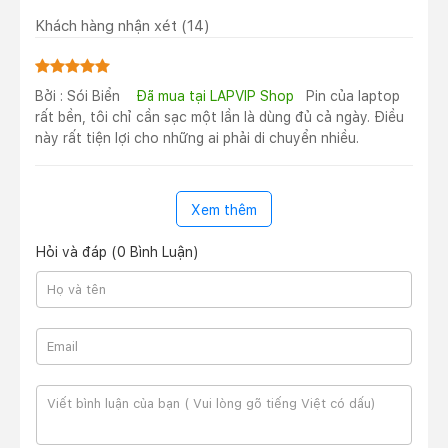
Khách hàng nhận xét
(14)
Bởi : Sói Biển
Đã mua tại LAPVIP Shop
Pin của laptop
Chiếc laptop gaming mới của Dell được trang bị bộ vi
rất bền, tôi chỉ cần sạc một lần là dùng đủ cả ngày. Điều
xử lý AMD Ryzen 7000 series với các tùy chọn bao
này rất tiện lợi cho những ai phải di chuyển nhiều.
gồm: AMD Ryzen™ 7 7745HX, AMD Ryzen™ 9
7845HX và AMD Ryzen™ 9 7945HX. Kiến trúc kết hợp
mới nhất của AMD kết hợp với các tính năng hàng đầu
Xem thêm
trong ngành mang đến sức mạnh vượt trội để chơi
game hay thiết kế đồ họa.
Hỏi và đáp (0 Bình Luận)