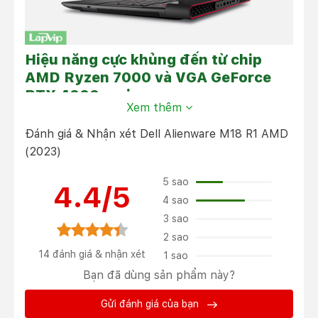
Hiệu năng cực khủng đến từ chip
AMD Ryzen 7000 và VGA GeForce
RTX 4000 series
Xem thêm
Trước khi đánh giá chi tiết phần hiệu suất, chúng ta sẽ
ngó qua xem chiếc
Dell Alienware M18 R1
có các tùy
Đánh giá & Nhận xét Dell Alienware M18 R1 AMD
chọn cấu hình như thế nào? Trên trang chủ của Dell có
(2023)
khá đa dạng các tùy chọn cấu hình khác nhau nhưng
mình sẽ chỉ đánh giá những cấu hình đang có tại
5 sao
4.4/5
LAPVIP thôi nhé.
4 sao
3 sao
2 sao
14 đánh giá & nhận xét
1 sao
Bạn đã dùng sản phẩm này?
Gửi đánh giá của bạn