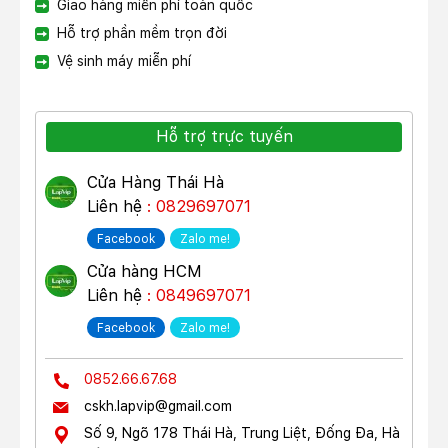
Giao hàng miễn phí toàn quốc
Hỗ trợ phần mềm trọn đời
Vệ sinh máy miễn phí
Hỗ trợ trực tuyến
Cửa Hàng Thái Hà
Liên hệ
: 0829697071
Facebook
Zalo me!
Cửa hàng HCM
Liên hệ
: 0849697071
Facebook
Zalo me!
0852.66.67.68
cskh.lapvip@gmail.com
Số 9, Ngõ 178 Thái Hà, Trung Liệt, Đống Đa, Hà