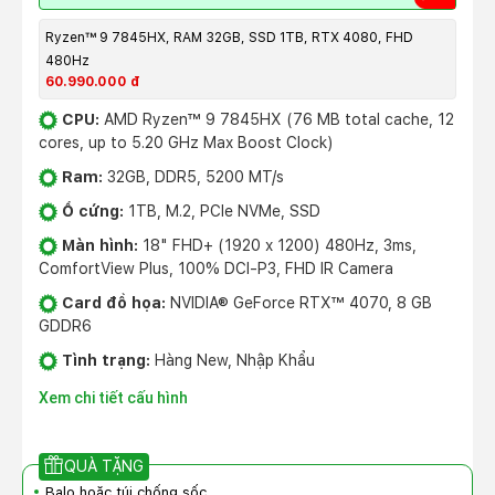
Ryzen™ 9 7845HX, RAM 32GB, SSD 1TB, RTX 4080, FHD
480Hz
60.990.000 đ
CPU:
AMD Ryzen™ 9 7845HX (76 MB total cache, 12
cores, up to 5.20 GHz Max Boost Clock)
Ram:
32GB, DDR5, 5200 MT/s
Ổ cứng:
1TB, M.2, PCIe NVMe, SSD
Màn hình:
18" FHD+ (1920 x 1200) 480Hz, 3ms,
ComfortView Plus, 100% DCI-P3, FHD IR Camera
Card đồ họa:
NVIDIA® GeForce RTX™ 4070, 8 GB
GDDR6
Tình trạng:
Hàng New, Nhập Khẩu
Xem chi tiết cấu hình
QUÀ TẶNG
Balo hoặc túi chống sốc