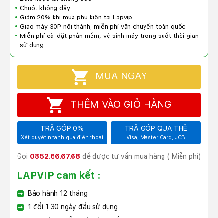
Chuột không dây
Giảm 20% khi mua phụ kiện tại Lapvip
Giao máy 30P nội thành, miễn phí vận chuyển toàn quốc
Miễn phí cài đặt phần mềm, vệ sinh máy trong suốt thời gian
sử dụng
MUA NGAY
THÊM VÀO GIỎ HÀNG
TRẢ GÓP 0%
TRẢ GÓP QUA THẺ
Xét duyệt nhanh qua điện thoại
Visa, Master Card, JCB
Gọi
0852.66.67.68
để được tư vấn mua hàng ( Miễn phí)
LAPVIP cam kết :
Bảo hành 12 tháng
1 đổi 1 30 ngày đầu sử dụng