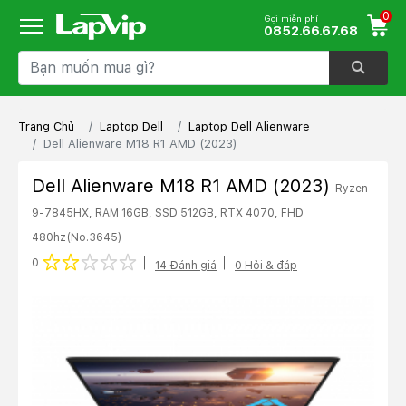
0
Gọi miễn phí
0852.66.67.68
Trang Chủ
Laptop Dell
Laptop Dell Alienware
Dell Alienware M18 R1 AMD (2023)
Dell Alienware M18 R1 AMD (2023)
Ryzen
9-7845HX, RAM 16GB, SSD 512GB, RTX 4070, FHD
480hz
(No.3645)
1 star
2 stars
3 stars
4 stars
5 stars
0
14 Đánh giá
0 Hỏi & đáp