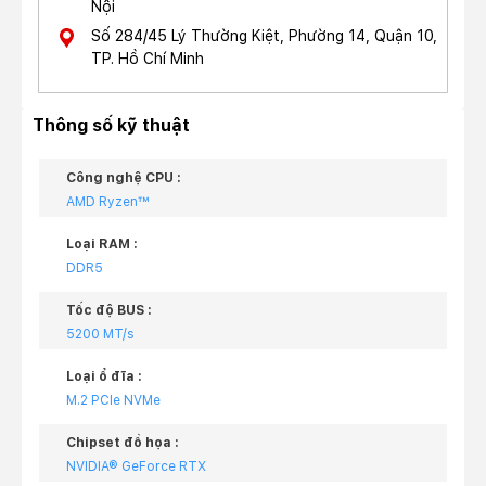
Nội
Số 284/45 Lý Thường Kiệt, Phường 14, Quận 10,
TP. Hồ Chí Minh
Thông số kỹ thuật
Công nghệ CPU :
AMD Ryzen™
Loại RAM :
DDR5
Tốc độ BUS :
5200 MT/s
Loại ổ đĩa :
M.2 PCIe NVMe
Chipset đồ họa :
NVIDIA® GeForce RTX