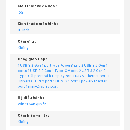
Kiểu thiết kế đồ họa :
Rời
Kích thước màn hình :
18 inch
Cảm ứng :
Không
Cổng giao tiếp :
1 USB 3.2 Gen 1 port with PowerShare 2 USB 3.2 Gen 1
ports 1 USB 3.2 Gen 1 Type-C® port 2 USB 3.2 Gen 2
Type-C® ports with DisplayPort 1 RJ45 Ethernet port 1
Universal audio port 1 HDMI 2.1 port 1 power-adapter
port 1 mini-Display port
Hệ điều hành :
Win 11 bản quyền
Cảm biến vân tay :
Không