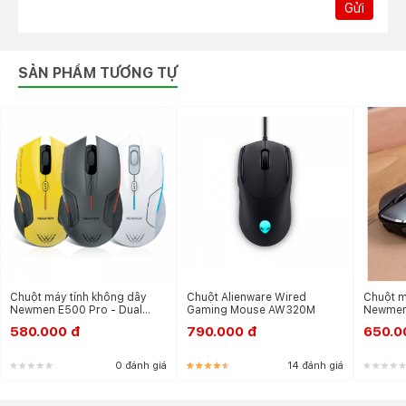
Gửi
SẢN PHẨM TƯƠNG TỰ
Chuột máy tính không dây
Chuột Alienware Wired
Chuột m
Newmen E500 Pro - Dual
Gaming Mouse AW320M
Newmen
Mode
580.000 đ
790.000 đ
650.0
0 đánh giá
14 đánh giá