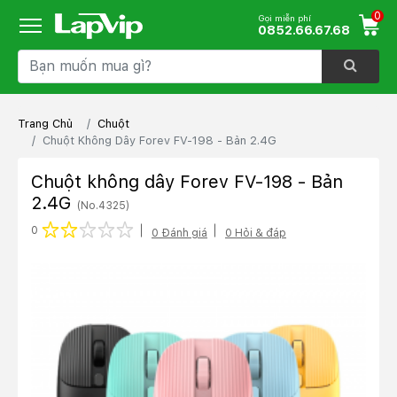
0
Gọi miễn phí
0852.66.67.68
Trang Chủ
Chuột
Chuột Không Dây Forev FV-198 - Bản 2.4G
Chuột không dây Forev FV-198 - Bản
2.4G
(No.4325)
1 star
2 stars
3 stars
4 stars
5 stars
0
0 Đánh giá
0 Hỏi & đáp