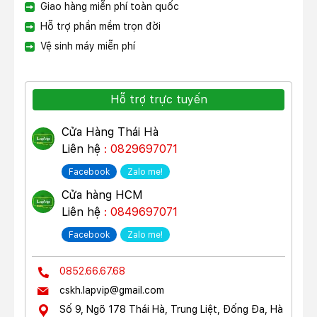
Giao hàng miễn phí toàn quốc
Hỗ trợ phần mềm trọn đời
Vệ sinh máy miễn phí
Hỗ trợ trực tuyến
Cửa Hàng Thái Hà
Liên hệ
: 0829697071
Facebook
Zalo me!
Cửa hàng HCM
Liên hệ
: 0849697071
Facebook
Zalo me!
0852.66.67.68
cskh.lapvip@gmail.com
Số 9, Ngõ 178 Thái Hà, Trung Liệt, Đống Đa, Hà