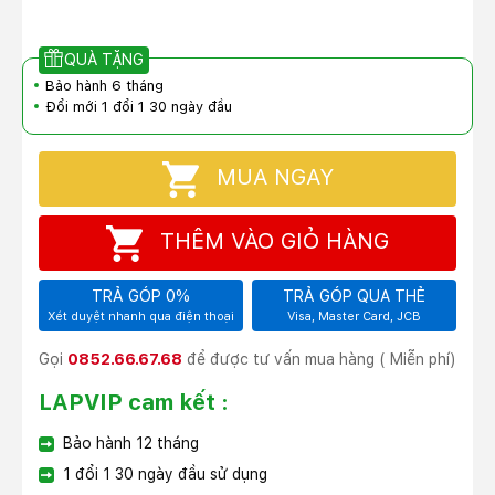
QUÀ TẶNG
Bảo hành 6 tháng
Đổi mới 1 đổi 1 30 ngày đầu
MUA NGAY
THÊM VÀO GIỎ HÀNG
TRẢ GÓP 0%
TRẢ GÓP QUA THẺ
Xét duyệt nhanh qua điện thoại
Visa, Master Card, JCB
Gọi
0852.66.67.68
để được tư vấn mua hàng ( Miễn phí)
LAPVIP cam kết :
Bảo hành 12 tháng
1 đổi 1 30 ngày đầu sử dụng