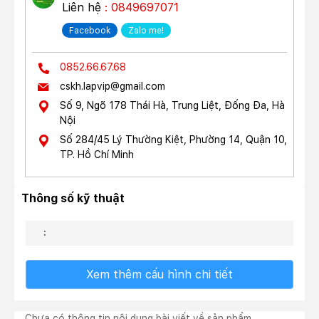
Liên hệ
: 0849697071
Facebook
Zalo me!
0852.66.67.68
cskh.lapvip@gmail.com
Số 9, Ngõ 178 Thái Hà, Trung Liệt, Đống Đa, Hà
Nội
Số 284/45 Lý Thường Kiệt, Phường 14, Quận 10,
TP. Hồ Chí Minh
Thông số kỹ thuật
:
Xem thêm cấu hình chi tiết
Chưa có thông tin nội dung bài viết về sản phẩm