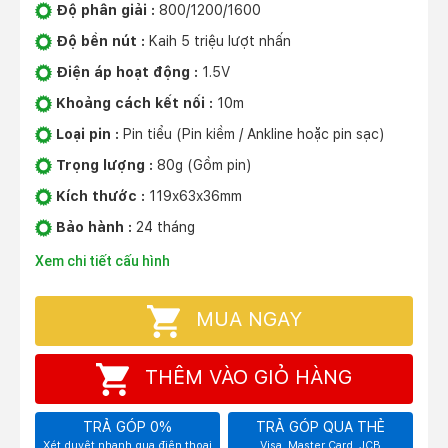
Độ phân giải :
800/1200/1600
Độ bền nút :
Kaih 5 triệu lượt nhấn
Điện áp hoạt động :
1.5V
Khoảng cách kết nối :
10m
Loại pin :
Pin tiểu (Pin kiềm / Ankline hoặc pin sạc)
Trọng lượng :
80g (Gồm pin)
Kích thước :
119x63x36mm
Bảo hành :
24 tháng
Xem chi tiết cấu hình
MUA NGAY
THÊM VÀO GIỎ HÀNG
TRẢ GÓP 0%
TRẢ GÓP QUA THẺ
Xét duyệt nhanh qua điện thoại
Visa, Master Card, JCB