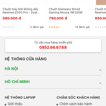
Chuột máy tính không dây
Chuột Alienware Wired
Chuột m
Newmen E500 Pro - Dual
Gaming Mouse AW320M
Newmen
Mode
580.000 đ
790.000 đ
650.0
0 đánh giá
14 đánh giá
Tư vấn mua hàng (miễn phí)
0852.66.67.68
HỆ THỐNG CỬA HÀNG
HÀ NỘI
HỒ CHÍ MINH
HỆ THỐNG LAPVIP
CHĂM SÓC KHÁCH HÀNG
Giới thiệu
Chính sách bảo hành