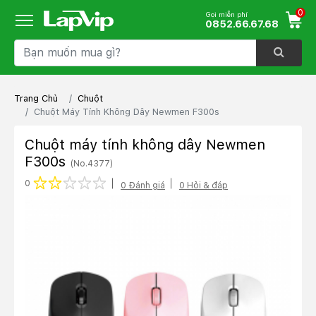
0
Gọi miễn phí
0852.66.67.68
Trang Chủ
Chuột
Chuột Máy Tính Không Dây Newmen F300s
Chuột máy tính không dây Newmen
F300s
(No.4377)
1 star
2 stars
3 stars
4 stars
5 stars
0
0 Đánh giá
0 Hỏi & đáp