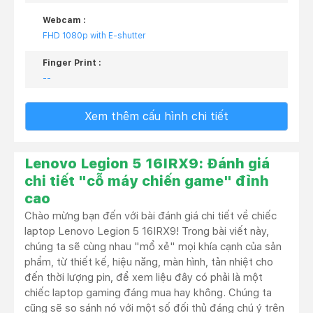
Webcam :
FHD 1080p with E-shutter
Finger Print :
--
Xem thêm cấu hình chi tiết
Lenovo Legion 5 16IRX9: Đánh giá
chi tiết "cỗ máy chiến game" đỉnh
cao
Chào mừng bạn đến với bài đánh giá chi tiết về chiếc
laptop Lenovo Legion 5 16IRX9! Trong bài viết này,
chúng ta sẽ cùng nhau "mổ xẻ" mọi khía cạnh của sản
phẩm, từ thiết kế, hiệu năng, màn hình, tản nhiệt cho
đến thời lượng pin, để xem liệu đây có phải là một
chiếc laptop gaming đáng mua hay không. Chúng ta
cũng sẽ so sánh nó với một số đối thủ đáng chú ý trên