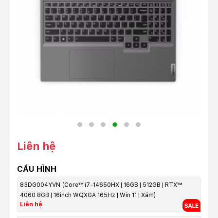
Liên hệ
CẤU HÌNH
83DG004YVN (Core™ i7-14650HX | 16GB | 512GB | RTX™
4060 8GB | 16inch WQXGA 165Hz | Win 11 | Xám)
Liên hệ