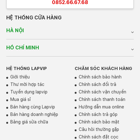
"cân" mọi tựa game AAA ở cài đặt đồ họa cao nhất.
0852.66.67.68
Hiệu năng của Legion 5 16IRX9 thuộc hàng top trong
phân khúc laptop gaming. Máy có thể xử lý mượt mà
HỆ THỐNG CỬA HÀNG
mọi tựa game đòi hỏi cấu hình cao, cũng như các tác vụ
nặng như chỉnh sửa video, thiết kế đồ họa 3D.
HÀ NỘI
HỒ CHÍ MINH
HỆ THỐNG LAPVIP
CHĂM SÓC KHÁCH HÀNG
Giới thiệu
Chính sách bảo hành
Thư mời hợp tác
Chính sách đổi trả
Tuyển dụng lapvip
Chính sách vận chuyển
Mua giá sỉ
Chính sách thanh toán
Bán hàng cùng Lapvip
Hướng dẫn mua online
Bán hàng doanh nghiệp
Chính sách trả góp
4. Hệ thống tản nhiệt tiên tiến -
Bảng giá sửa chữa
Chính sách bảo mật
"Chiến game" không lo quá nhiệt
Câu hỏi thường gặp
Chính sách đặt cọc
Lenovo Legion 5 16IRX9 được trang bị hệ thống tản