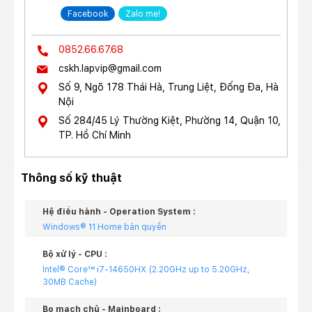
Facebook
Zalo me!
0852.66.67.68
cskh.lapvip@gmail.com
Số 9, Ngõ 178 Thái Hà, Trung Liệt, Đống Đa, Hà
Nội
Số 284/45 Lý Thường Kiệt, Phường 14, Quận 10,
TP. Hồ Chí Minh
Thông số kỹ thuật
Hệ điều hành - Operation System :
Windows® 11 Home bản quyền
Bộ xử lý - CPU :
Intel® Core™ i7-14650HX (2.20GHz up to 5.20GHz,
30MB Cache)
Bo mạch chủ - Mainboard :