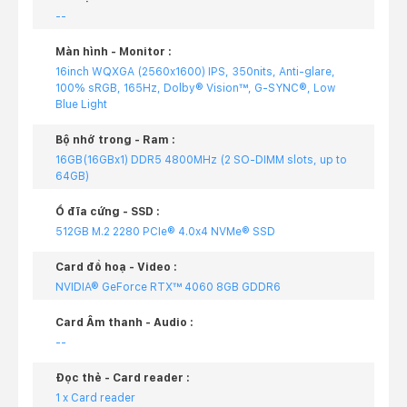
--
Màn hình - Monitor :
16inch WQXGA (2560x1600) IPS, 350nits, Anti-glare,
100% sRGB, 165Hz, Dolby® Vision™, G-SYNC®, Low
Blue Light
Bộ nhớ trong - Ram :
16GB(16GBx1) DDR5 4800MHz (2 SO-DIMM slots, up to
64GB)
Ổ đĩa cứng - SSD :
512GB M.2 2280 PCIe® 4.0x4 NVMe® SSD
Card đồ hoạ - Video :
NVIDIA® GeForce RTX™ 4060 8GB GDDR6
Card Âm thanh - Audio :
--
Đọc thẻ - Card reader :
1 x Card reader