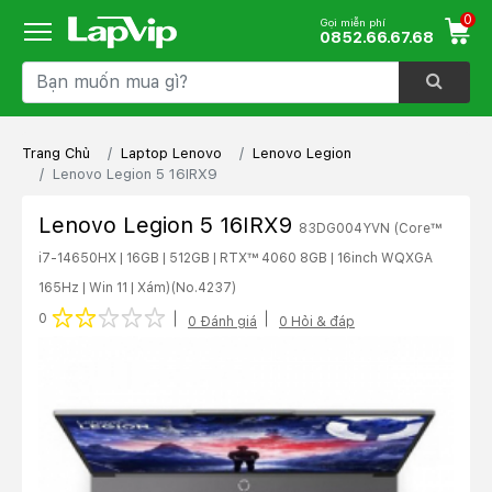
0
Gọi miễn phí
0852.66.67.68
Trang Chủ
Laptop Lenovo
Lenovo Legion
Lenovo Legion 5 16IRX9
Lenovo Legion 5 16IRX9
83DG004YVN (Core™
i7-14650HX | 16GB | 512GB | RTX™ 4060 8GB | 16inch WQXGA
165Hz | Win 11 | Xám)
(No.4237)
1 star
2 stars
3 stars
4 stars
5 stars
0
0 Đánh giá
0 Hỏi & đáp