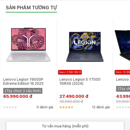
SẢN PHẨM TƯƠNG TỰ
Giảm 3.500.000 Đ
Giảm 10.00
Lenovo Legion Y9000P
Lenovo Legion 5 Y7000
Lenovo 
3. Hiệu năng vượt trội - "Cân" mọi
Extreme Edition 16 2025
15IRX9 (2024)
(Tùy ch
tựa game AAA
(Tùy chọn 3 cấu hình)
65.990.000 đ
27.490.000 đ
43.99
Lenovo Legion 5 16IRX9 được trang bị vi xử lý Intel
30.990.000 đ
53.990.
Core i7 thế hệ mới nhất, RAM DDR5 lên đến 32GB
0 đánh giá
12 đánh giá
hoặc 64GB và ổ cứng SSD NVMe PCIe 4.0 dung lượng
lên đến 2TB. Card đồ họa NVIDIA GeForce RTX 40
series cho hiệu năng gaming vượt trội, cho phép bạn
Tư vấn mua hàng (miễn phí)