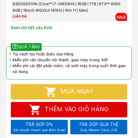
83DG0051VN (Core™ i7-14650HX | 16GB | 1TB | RTX™ 4060
8GB | 16inch WQXGA 165Hz | Win 11 | Xám)
Liên hệ
Xem chi tiết cấu hình
QUÀ TẶNG
Túi xách tay hoặc Balo của Hãng
Miễn phí vận chuyển nội thành, giao máy trong 30P
Miễn phí cài đặt phần mềm, vệ sinh máy trong suốt thời gian
sử dụng
MUA NGAY
THÊM VÀO GIỎ HÀNG
TRẢ GÓP 0%
TRẢ GÓP QUA THẺ
Xét duyệt nhanh qua điện thoại
Visa, Master Card, JCB