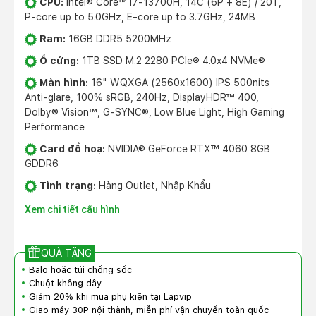
CPU:
Intel® Core™ i7-13700H, 14C (6P + 8E) / 20T,
P-core up to 5.0GHz, E-core up to 3.7GHz, 24MB
Ram:
16GB DDR5 5200MHz
Ổ cứng:
1TB SSD M.2 2280 PCIe® 4.0x4 NVMe®
Màn hình:
16" WQXGA (2560x1600) IPS 500nits
Anti-glare, 100% sRGB, 240Hz, DisplayHDR™ 400,
Dolby® Vision™, G-SYNC®, Low Blue Light, High Gaming
Performance
Card đồ hoạ:
NVIDIA® GeForce RTX™ 4060 8GB
GDDR6
Tình trạng:
Hàng Outlet, Nhập Khẩu
Xem chi tiết cấu hình
QUÀ TẶNG
Balo hoặc túi chống sốc
Chuột không dây
Giảm 20% khi mua phụ kiện tại Lapvip
Giao máy 30P nội thành, miễn phí vận chuyển toàn quốc