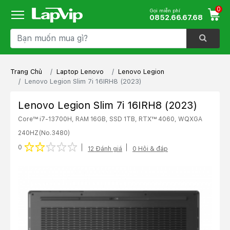
0
Gọi miễn phí
0852.66.67.68
Trang Chủ
Laptop Lenovo
Lenovo Legion
Lenovo Legion Slim 7i 16IRH8 (2023)
Lenovo Legion Slim 7i 16IRH8 (2023)
Core™ i7-13700H, RAM 16GB, SSD 1TB, RTX™ 4060, WQXGA
240HZ
(No.3480)
1 star
2 stars
3 stars
4 stars
5 stars
0
12 Đánh giá
0 Hỏi & đáp