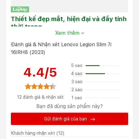
Thiết kế đẹp mắt, hiện đại và đầy tính
thời trang
Xem thêm
Lenovo Legion Slim 7 16IRH8 (2023)
có ngoại hình khá
giống với người tiền nhiệm trước đó. Dù nó không có
Đánh giá & Nhận xét Lenovo Legion Slim 7i
nhiều sự “lột xác nhưng tổng thể máy tính vẫn toát lên
16IRH8 (2023)
một vẻ cao cấp, thời thượng - điểm mà chúng ta ít
thường thấy trên các dòng Laptop Gaming hiện nay.
5 sao
4.4/5
4 sao
3 sao
2 sao
12 đánh giá & nhận xét
1 sao
Bạn đã dùng sản phẩm này?
Gửi đánh giá của bạn
Khách hàng nhận xét
(12)