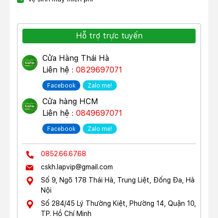
Hỗ trợ trực tuyến
Cửa Hàng Thái Hà
Liên hệ
: 0829697071
Facebook
Zalo me!
Cửa hàng HCM
Liên hệ
: 0849697071
Facebook
Zalo me!
0852.66.67.68
cskh.lapvip@gmail.com
Số 9, Ngõ 178 Thái Hà, Trung Liệt, Đống Đa, Hà
Nội
Số 284/45 Lý Thường Kiệt, Phường 14, Quận 10,
TP. Hồ Chí Minh