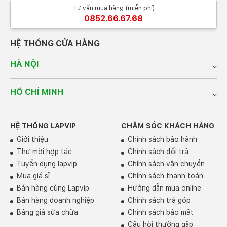
Tư vấn mua hàng (miễn phí)
0852.66.67.68
HỆ THỐNG CỬA HÀNG
HÀ NỘI
HỒ CHÍ MINH
HỆ THỐNG LAPVIP
CHĂM SÓC KHÁCH HÀNG
Bên cạnh đó, sản phẩm này còn được trang bị ba tùy
Giới thiệu
Chính sách bảo hành
chọn màn hình khác nhau bao gồm:
Thư mời hợp tác
Chính sách đổi trả
Tùy chọn 1: Màn hình với độ phân giải WQXGA
Tuyển dụng lapvip
Chính sách vận chuyển
(2560x1600 pixels), độ sáng màn hình đạt 300 nits, độ
Mua giá sỉ
Chính sách thanh toán
phủ màu đạt 100% sRGB, tần số quét 165Hz,.
Bán hàng cùng Lapvip
Hướng dẫn mua online
Tùy chọn 2: Màn hình có độ phân giải WQXGA
Bán hàng doanh nghiệp
Chính sách trả góp
(2560x1600 pixels), độ sáng màn hình đạt 500 nits, độ
Bảng giá sửa chữa
Chính sách bảo mật
phủ màu đạt 100% sRGB, tần số quét 240Hz, có hỗ
trợ HDR 400
Câu hỏi thường gặp