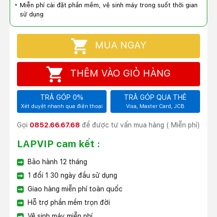
Miễn phí cài đặt phần mềm, vệ sinh máy trong suốt thời gian
sử dụng
MUA NGAY
THÊM VÀO GIỎ HÀNG
TRẢ GÓP 0%
TRẢ GÓP QUA THẺ
Xét duyệt nhanh qua điện thoại
Visa, Master Card, JCB
Gọi
0852.66.67.68
để được tư vấn mua hàng ( Miễn phí)
LAPVIP cam kết :
Bảo hành 12 tháng
1 đổi 1 30 ngày đầu sử dụng
Giao hàng miễn phí toàn quốc
Hỗ trợ phần mềm trọn đời
Vệ sinh máy miễn phí