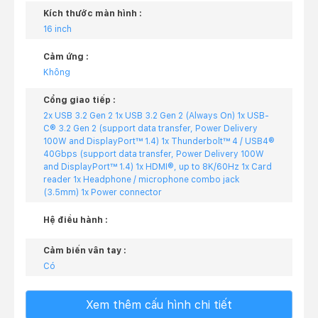
Kích thước màn hình :
16 inch
Cảm ứng :
Không
Cổng giao tiếp :
2x USB 3.2 Gen 2 1x USB 3.2 Gen 2 (Always On) 1x USB-
C® 3.2 Gen 2 (support data transfer, Power Delivery
100W and DisplayPort™ 1.4) 1x Thunderbolt™ 4 / USB4®
40Gbps (support data transfer, Power Delivery 100W
and DisplayPort™ 1.4) 1x HDMI®, up to 8K/60Hz 1x Card
reader 1x Headphone / microphone combo jack
(3.5mm) 1x Power connector
Hệ điều hành :
Cảm biến vân tay :
Có
Xem thêm cấu hình chi tiết