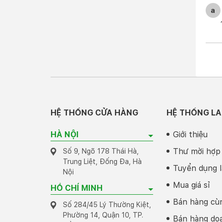
a
HỆ THỐNG CỬA HÀNG
HỆ THỐNG LA
HÀ NỘI
Giới thiệu
Cực
Thư mời hợp
Số 9, Ngõ 178 Thái Hà,
Trung Liệt, Đống Đa, Hà
Với
Tuyển dụng l
Nội
dụng
Mua giá sỉ
bài 
HỒ CHÍ MINH
Appl
Bán hàng cù
Số 284/45 Lý Thường Kiệt,
Phường 14, Quận 10, TP.
Bán hàng do