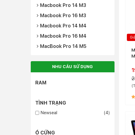
Macbook Pro 14 M3
Macbook Pro 16 M3
Macbook Pro 14 M4
Macbook Pro 16 M4
Gi
MacBook Pro 14 M5
M
M
NHU CẦU SỬ DỤNG
1
2
RAM
(T
TÌNH TRẠNG
Newseal
(4)
Ổ CỨNG