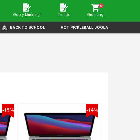
0
Góp ý khiến nại
Tin tức
Giỏ hàng
BACK TO SCHOOL
VỢT PICKLEBALL JOOLA
-15%
-14%