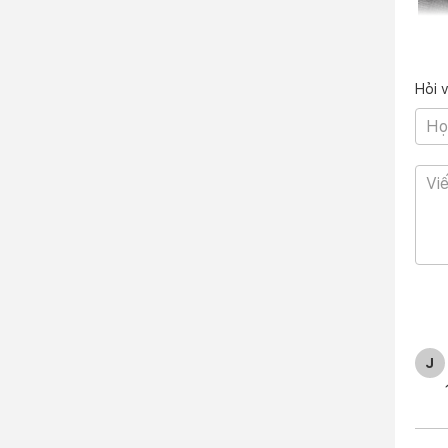
Hỏi 
Đi
Khở
Khi 
khôn
hơn k
J