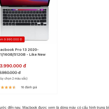
ảm 9.990.000 Đ
acbook Pro 13 2020-
1/16GB/512GB - Like New
3.990.000 đ
3.980.000 đ
ùy chọn 2 màu sắc)
16 đánh giá
rước đến nay, Macbook được xem là dòng máy có cấu hình trung bình