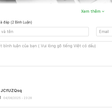
Xem thêm
và đáp (2 Bình Luận)
ểm Mạnh
i Động Ngay Lập Tức
đang ở chế độ ngủ chỉ cần mở nắp máy thì
Macbook M1
sẽ sáng mà
g cần phải chờ đợi lâu. Điểm này ta có thể thấy ở những chiếc điện 
hi làm việc.
JCfUZQsq
1
04/08/2025 - 23:28