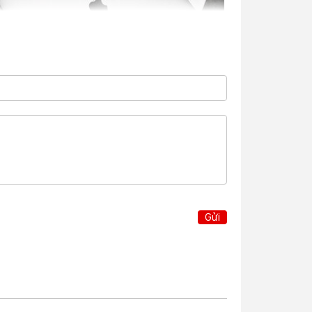
n hình ngay lập tức và có thể làm việc ngay mà
thoại, mang lại cảm giác nhanh chóng và thoải mái
Gửi