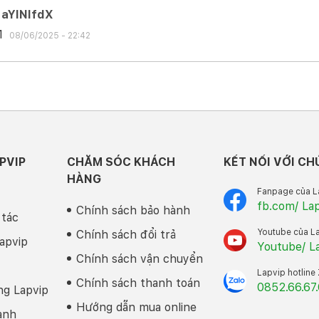
aYlNlfdX
1
08/06/2025 - 22:42
PVIP
CHĂM SÓC KHÁCH
KẾT NỐI VỚI CH
HÀNG
Fanpage của L
fb.com/ La
Chính sách bảo hành
 Kỳ Yên Tĩnh
 tác
Youtube của L
Chính sách đổi trả
Macbook Air M1
, mặc dù không có quạt tản nhiệt nhưng máy vẫn khô
apvip
Youtube/ L
.
Macbook Pro M1
có quạt tản nhiệt nhưng trong suốt quá trình sử d
Chính sách vận chuyển
kiểm tra hiệu năng liên tục thì máy vẫn cực kỳ yên tĩnh. Đây là đ
Lapvip hotline
e.
Chính sách thanh toán
0852.66.67
ng Lapvip
Hướng dẫn mua online
anh