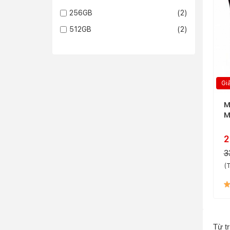
256GB
(2)
512GB
(2)
Gi
M
M
2
3
(T
Từ t