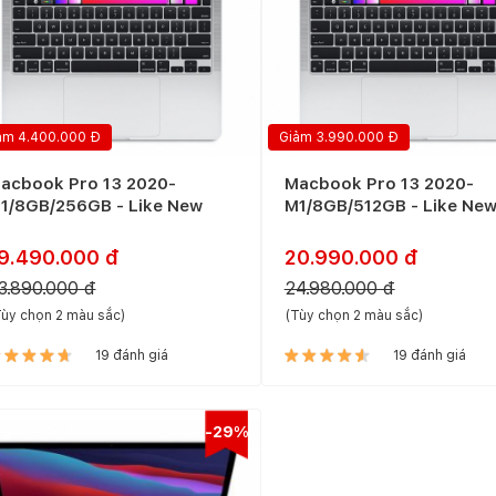
ảm 4.400.000 Đ
Giảm 3.990.000 Đ
acbook Pro 13 2020-
Macbook Pro 13 2020-
1/8GB/256GB - Like New
M1/8GB/512GB - Like Ne
9.490.000 đ
20.990.000 đ
3.890.000 đ
24.980.000 đ
ùy chọn 2 màu sắc)
(Tùy chọn 2 màu sắc)
19 đánh giá
19 đánh giá
-29%