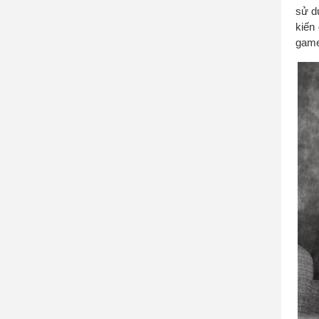
sử d
kiến
game