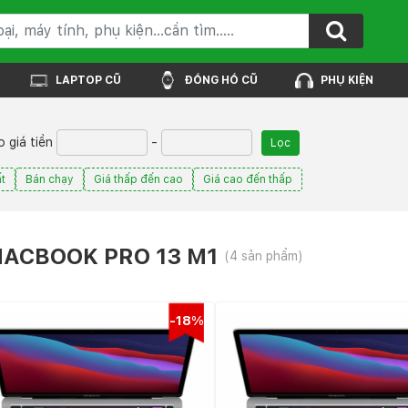
LAPTOP CŨ
ĐỒNG HỒ CŨ
PHỤ KIỆN
 giá tiền
-
Lọc
t
Bán chạy
Giá thấp đến cao
Giá cao đến thấp
ACBOOK PRO 13 M1
(4 sản phẩm)
-18%