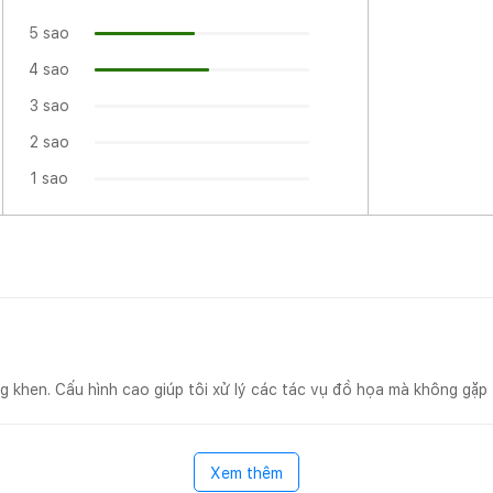
5 sao
4 sao
3 sao
2 sao
1 sao
g khen. Cấu hình cao giúp tôi xử lý các tác vụ đồ họa mà không gặp 
oàn thiện bằng chất liệu hợp kim chắc chắn giúp nó không gặp
iệc. Nó đạt tiêu chuẩn quân sự MIL-STD-810 có khả năng hoạt độn
Xem thêm