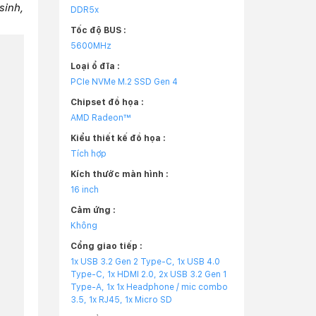
sinh,
DDR5x
Tốc độ BUS :
5600MHz
Loại ổ đĩa :
PCIe NVMe M.2 SSD Gen 4
Chipset đồ họa :
AMD Radeon™
Kiểu thiết kế đồ họa :
Tích hợp
Kích thước màn hình :
16 inch
Cảm ứng :
Không
Cổng giao tiếp :
1x USB 3.2 Gen 2 Type-C, 1x USB 4.0
Type-C, 1x HDMI 2.0, 2x USB 3.2 Gen 1
Type-A, 1x 1x Headphone / mic combo
3.5, 1x RJ45, 1x Micro SD