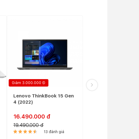
Giảm 3.000.000 Đ
h làm
Lenovo ThinkBook 15 Gen
Thinkbook X AI 00CD
4 (2022)
n các
 hình
25.990.000 đ
16.490.000 đ
19.490.000 đ
0 đánh giá
13 đánh giá
 gồm: