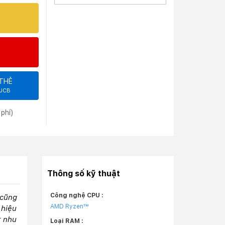
THẺ
 JCB
phí)
Thông số kỹ thuật
Công nghệ CPU :
 cũng
AMD Ryzen™
 hiệu
t nhu
Loại RAM :