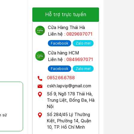
Hỗ trợ trực tuyến
Cửa Hàng Thái Hà
Liên hệ
: 0829697071
Facebook
Zalo me!
Cửa hàng HCM
Liên hệ
: 0849697071
Facebook
Zalo me!
0852.66.67.68
cskh.lapvip@gmail.com
Số 9, Ngõ 178 Thái Hà,
Trung Liệt, Đống Đa, Hà
Nội
Số 284/45 Lý Thường
n sử
Kiệt, Phường 14, Quận
10, TP. Hồ Chí Minh