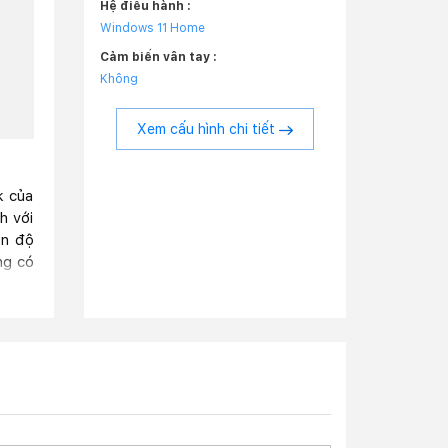
Hệ điều hành :
Windows 11 Home
Cảm biến vân tay :
Không
Xem cấu hình chi tiết
k của
h với
ến độ
ng có