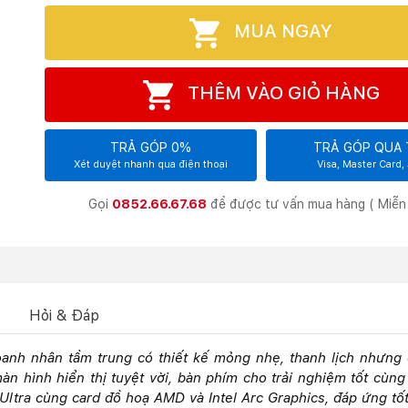
MUA NGAY
THÊM VÀO GIỎ HÀNG
TRẢ GÓP 0%
TRẢ GÓP QUA 
Xét duyệt nhanh qua điện thoại
Visa, Master Card,
Gọi
0852.66.67.68
để được tư vấn mua hàng ( Miễn 
Hỏi & Đáp
oanh nhân tầm trung có thiết kế mỏng nhẹ, thanh lịch nhưng
 hình hiển thị tuyệt vời, bàn phím cho trải nghiệm tốt cùng
Ultra cùng card đồ hoạ AMD và Intel Arc Graphics, đáp ứng tố