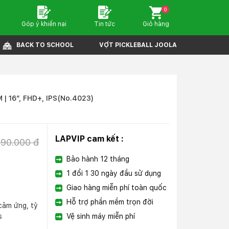
0
Góp ý khiến nại
Tin tức
Giỏ hàng
BACK TO SCHOOL
VỢT PICKLEBALL JOOLA
| 16″, FHD+, IPS
(No.4023)
LAPVIP cam kết :
990.000 đ
Bảo hành 12 tháng
1 đổi 1 30 ngày đầu sử dụng
Giao hàng miễn phí toàn quốc
Hỗ trợ phần mềm trọn đời
cảm ứng, tỷ
s
Vệ sinh máy miễn phí