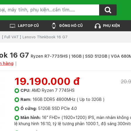
LAPTOP CŨ
ĐỒNG HỒ CŨ
PHỤ KIỆN
[ Full VAT ] Lenovo Thinkbook 16 G7
ook 16 G7
Ryzen R7-7735HS | 16GB | SSD 512GB | VGA 680M 
n hàng
19.190.000 đ
20.
CPU:
AMD Ryzen 7 7745HS
Ram:
16GB DDR5 4800MHz ( Up to 32GB )
Ổ cứng:
512GB SSD PCIe 4.0
Màn hình:
16″ FHD+ (1920×1200) IPS, màn nhám không 
lệ khung hình 16:10, tỷ lệ tương phản 1000:1, độ sáng 300nit