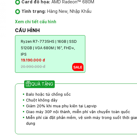
Card đồ họa:
AMD Radeon™ 680M
Tình trạng:
Hàng New, Nhập Khẩu
Xem chi tiết cấu hình
CẤU HÌNH
Ryzen R7-7735HS | 16GB | SSD
512GB | VGA 680M | 16″, FHD+,
IPS
19.190.000 đ
20.990.000 đ
QUÀ TẶNG
Balo hoặc túi chống sốc
Chuột không dây
Giảm 20% khi mua phụ kiện tại Lapvip
Giao máy 30P nội thành, miễn phí vận chuyển toàn quốc
Miễn phí cài đặt phần mềm, vệ sinh máy trong suốt thời gia
dụng