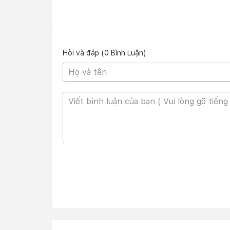
bỉ, cho khả năng chống sốc, chống va đập tốt.
Với trọng lượng 1.84kg với kích thước 35.6 x 
người dùng có thể dễ dàng bỏ vào trong balo ha
Màn hình hiển thị sắc nét, màu 
Hỏi và đáp (0 Bình Luận)
Ngay từ tên gọi của mình, chiếc laptop Leno
(2560x1600 pixels) cho trải nghiệm hình ảnh s
đến nhiều không gian hiển thị hơn theo chiều d
cho hình ảnh hiển thị sống rộng, rõ nét ở nhiều