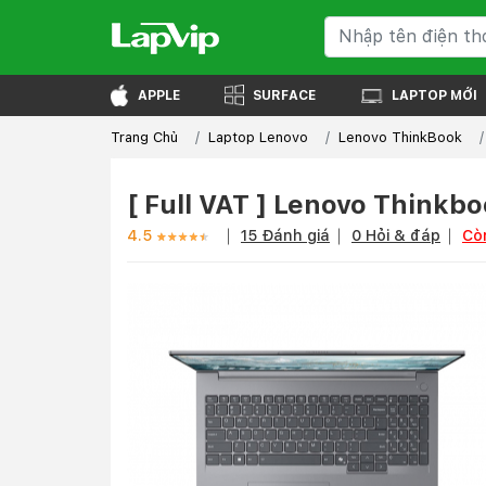
APPLE
SURFACE
LAPTOP MỚI
Trang Chủ
Laptop Lenovo
Lenovo ThinkBook
[ Full VAT ] Lenovo Thinkb
4.5
15 Đánh giá
0 Hỏi & đáp
Cò