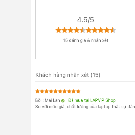
4.5/5
15 đánh giá & nhận xét
Khách hàng nhận xét
(15)
Bởi : Mai Lan
Đã mua tại LAPVIP Shop
So với mức giá, chất lượng của laptop thật sự đán
Về chất lượng, Lenovo Thinkbook 16 G7 được h
tượng uốn cong hay flex trong quá trình làm v