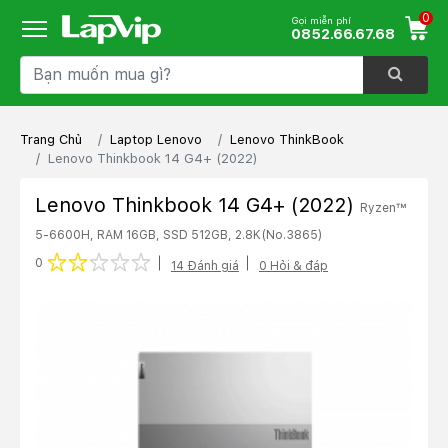
0
Gọi miễn phí
0852.66.67.68
Trang Chủ
Laptop Lenovo
Lenovo ThinkBook
Lenovo Thinkbook 14 G4+ (2022)
Lenovo Thinkbook 14 G4+ (2022)
Ryzen™
5-6600H, RAM 16GB, SSD 512GB, 2.8K
(No.3865)
1 star
2 stars
3 stars
4 stars
5 stars
0
14 Đánh giá
0 Hỏi & đáp