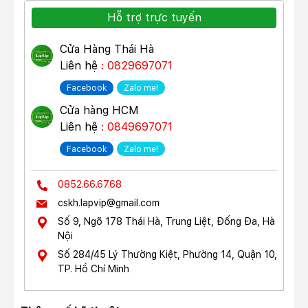
Hỗ trợ trực tuyến
Cửa Hàng Thái Hà
Liên hệ
: 0829697071
Facebook
Zalo me!
Cửa hàng HCM
Liên hệ
: 0849697071
Facebook
Zalo me!
0852.66.67.68
cskh.lapvip@gmail.com
Số 9, Ngõ 178 Thái Hà, Trung Liệt, Đống Đa, Hà
Nội
Số 284/45 Lý Thường Kiệt, Phường 14, Quận 10,
TP. Hồ Chí Minh