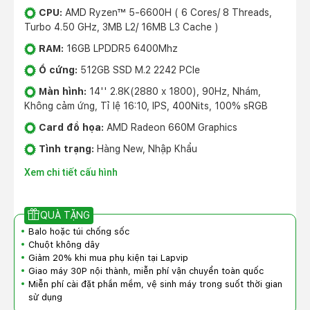
CPU:
AMD Ryzen™ 5-6600H ( 6 Cores/ 8 Threads,
Turbo 4.50 GHz, 3MB L2/ 16MB L3 Cache )
RAM:
16GB LPDDR5 6400Mhz
Ổ cứng:
512GB SSD M.2 2242 PCIe
Màn hình:
14'' 2.8K(2880 x 1800), 90Hz, Nhám,
Không cảm ứng, Tỉ lệ 16:10, IPS, 400Nits, 100% sRGB
Card đồ họa:
AMD Radeon 660M Graphics
Tình trạng:
Hàng New, Nhập Khẩu
Xem chi tiết cấu hình
QUÀ TẶNG
Balo hoặc túi chống sốc
Chuột không dây
Giảm 20% khi mua phụ kiện tại Lapvip
Giao máy 30P nội thành, miễn phí vận chuyển toàn quốc
Miễn phí cài đặt phần mềm, vệ sinh máy trong suốt thời gian
sử dụng