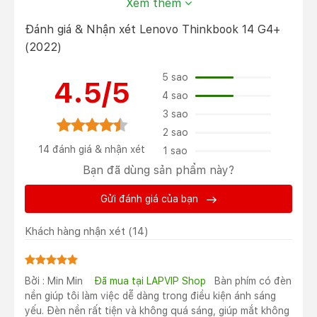
Xem thêm
hoàn thiện từ sợi carbon cao cấp, cho cảm giác cầm
nắm rất chắc tay, không gặp hiện tượng flex, ngay cả
Đánh giá & Nhận xét Lenovo Thinkbook 14 G4+
những khu vực yếu nhất như bàn phím.
(2022)
Mặt lưng máy tính được làm nổi bật với hai màu Xám
đậm và Xám nhạt với điểm nhấn là logo Lenovo và
5 sao
4.5/5
ThinkBook được bố trí gọn gàng trông cực kỳ nổi bật
4 sao
và tinh tế.
3 sao
2 sao
14 đánh giá & nhận xét
1 sao
Bạn đã dùng sản phẩm này?
Gửi đánh giá của bạn
Khách hàng nhận xét
(14)
Bởi : Min Min
Đã mua tại LAPVIP Shop
Bàn phím có đèn
nền giúp tôi làm việc dễ dàng trong điều kiện ánh sáng
Về trọng lượng, chiếc Lenovo Thinkbook mới này nặng
yếu. Đèn nền rất tiện và không quá sáng, giúp mắt không