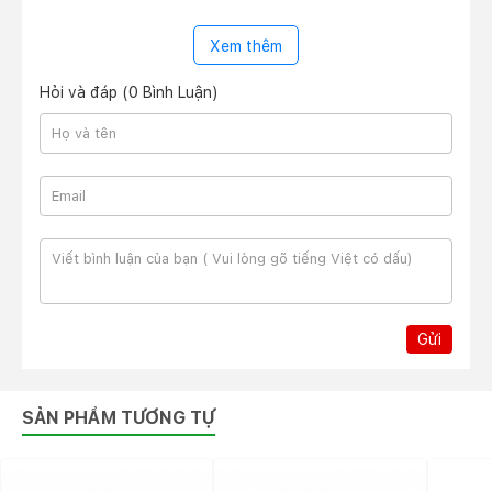
cho phép người dùng có thể dễ dàng mở máy tính
bằng một tay mà không gặp bất cứ khó khăn nào.
Xem thêm
Mặc dù sở hữu màn hình 16 inch nhưng trọng lượng
Lenovo Thinkbook 16 G4+ rất nhỏ gọn. Nó nặng 1.82kg
Hỏi và đáp (0 Bình Luận)
với kích thước 16.5mm x 357mm x 252mm, cho cảm
giác cầm nắm dễ dàng. Đồng thời người dùng có thể
dễ dàng bỏ vào balo hay túi xách lớn để mang theo khi
đi học hoặc đi làm.
Màn hình cho chất lượng hiển thị tốt,
sắc nét
Về phần màn hình, Lenovo Thinkbook 16 G4+ sở hữu
một màn hình hấp dẫn so với nhiều chiếc Ultrabook
trong cùng phân khúc. Thiết kế các cạnh viền mỏng
giúp ngoại hình máy tính trở nên thoáng đãng và hiện
Gửi
đại hơn. Máy tính sở hữu màn hình có kích thước đường
chéo 16 inch với độ phân giải WQXGA (2560x1600
pixels) cho chất lượng hiển thị ấn tượng với độ sắc nét
SẢN PHẨM TƯƠNG TỰ
và chân thực. Tỷ lệ khung hình 16:10 cùng tần số quét
60Hz cho khả năng hiển thị hình ảnh ổn định khi làm các
công việc văn phòng, xem video hay duyệt web.