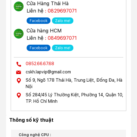
Cửa Hàng Thái Hà
Liên hệ
: 0829697071
Facebook
Zalo me!
Cửa hàng HCM
Liên hệ
: 0849697071
Facebook
Zalo me!
0852.66.67.68
cskh.lapvip@gmail.com
Số 9, Ngõ 178 Thái Hà, Trung Liệt, Đống Đa, Hà
Nội
Số 284/45 Lý Thường Kiệt, Phường 14, Quận 10,
TP. Hồ Chí Minh
Thông số kỹ thuật
Công nghệ CPU :