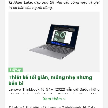
12 Alder Lake, đáp ứng tốt nhu cầu công việc và giải
trí cơ bản của người dùng.
Thiết kế tối giản, mỏng nhẹ nhưng
bền bỉ
Lenovo Thinkbook 16 G4+ (2022) vẫn giữ được những
nét đặc trưng nhất của dòng
Thinkbook
với ngoại hình
Xem thêm
mỏng nhẹ nhưng chắc chắn. Vẻ ngoài của máy rất "nịnh
mắt" người xem với thiết kế hai màu xám đậm, nhạt
Đánh giá & Nhận xét Lenovo Thinkbook 16 G4+