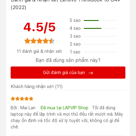
sang trọng. Tổng thể máy tính được làm vuông vắn với
(2022)
các góc cạnh máy được bo cong nhẹ mang đến sự
mềm mại, thanh lịch. Chưa hết, hai cạnh máy tính được
5 sao
4.5/5
nhà sản xuất thiết kế với các đường vát cắt sắc sảo.
4 sao
3 sao
2 sao
11 đánh giá & nhận xét
1 sao
Bạn đã dùng sản phẩm này?
Gửi đánh giá của bạn
Khách hàng nhận xét
(11)
Bởi : Mai Lan
Đã mua tại LAPVIP Shop
Tôi đã dùng
Chưa hết, Thinkbook 16 G4+ được hoàn thiện bằng
laptop này để lập trình và mọi thứ đều rất mượt mà. Máy
chất liệu kim loại mang đến sự chắc chắn, không hề bị
chạy ổn định và tốc độ xử lý tuyệt vời, không có gì để
flex ngay cả ở những khu vực yếu nhất như bàn phím.
chê.
Thiết kế bản lề chắc chắn với góc mở linh hoạt 180 độ,