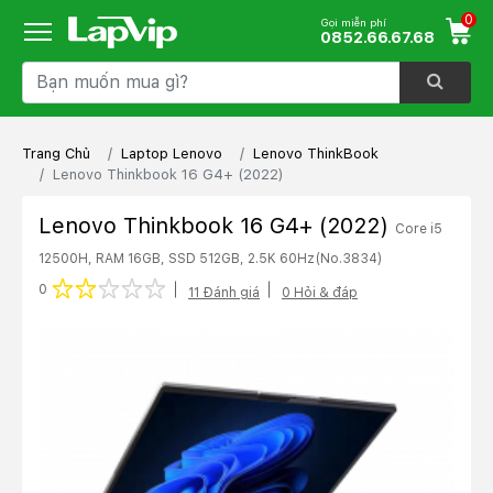
0
Gọi miễn phí
0852.66.67.68
Trang Chủ
Laptop Lenovo
Lenovo ThinkBook
Lenovo Thinkbook 16 G4+ (2022)
Lenovo Thinkbook 16 G4+ (2022)
Core i5
12500H, RAM 16GB, SSD 512GB, 2.5K 60Hz
(No.3834)
1 star
2 stars
3 stars
4 stars
5 stars
0
11 Đánh giá
0 Hỏi & đáp