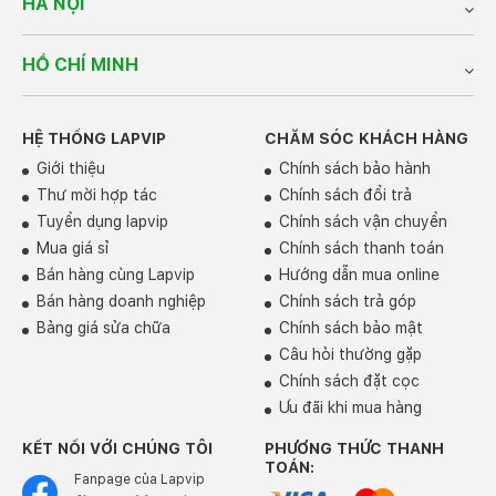
HÀ NỘI
Đa dạng các cổng kết nối đi kèm, trải
nghiệm bàn phím tốt
HỒ CHÍ MINH
Là một trong những dòng laptop văn phòng nổi tiếng
của Lenovo, Lenovo Thinkbook 16 G4+ (2022) được
nhà sản xuất trang bị đầy đủ các cổng kết nối, phục vụ
HỆ THỐNG LAPVIP
CHĂM SÓC KHÁCH HÀNG
tối đa nhu cầu làm việc và học tập của người dùng.
Chiếc máy tính này sở hữu một cổng Thunderbolt™ 4,
Giới thiệu
Chính sách bảo hành
một cổng USB-C 3.2 Gen 2, hai cổng USB-A 3.2 Gen 1 ,
Thư mời hợp tác
Chính sách đổi trả
một cổng USB 2.0, cổng HDMI 2.0, cổng RJ45, đầu đọc
Tuyển dụng lapvip
Chính sách vận chuyển
thẻ nhớ SD và giắc cắm tai nghe 3.5mm.
Mua giá sỉ
Chính sách thanh toán
Bán hàng cùng Lapvip
Hướng dẫn mua online
Bán hàng doanh nghiệp
Chính sách trả góp
Bảng giá sửa chữa
Chính sách bảo mật
Câu hỏi thường gặp
Chính sách đặt cọc
Ưu đãi khi mua hàng
KẾT NỐI VỚI CHÚNG TÔI
PHƯƠNG THỨC THANH
TOÁN:
Fanpage của Lapvip