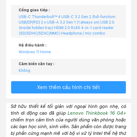
Cổng giao tiếp :
USB-C Thunderbolt™ 4 USB-C 3.2 Gen 2 (full-function:
USB/DP/PD) 2 x USB-A 3.2 Gen 1 (1 always on) USB 2.0
(inside hidden tray) HDMI 2.0 RJ45 4-in-1 card reader
(SD/SDHC/SDXC/MMC) Headphone / mic combo
Hệ điều hành :
Windows 11 Home
Cảm biến vân tay :
Không
Xem thêm cấu hình chi tiết
Sở hữu thiết kế tối giản với ngoại hình gọn nhẹ, có
tính di động cao đã giúp
Lenovo Thinkbook 16 G4+
chiếm trọn cảm tình của người dùng văn phòng hoặc
các bạn học sinh, sinh viên. Sản phẩm còn được trang
bị phần cứng mạnh mẽ với bộ vi xử lý Intel thế hệ thứ