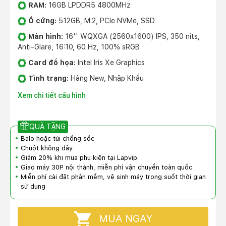
RAM:
16GB LPDDR5 4800MHz
Ổ cứng:
512GB, M.2, PCIe NVMe, SSD
Màn hình:
16'' WQXGA (2560x1600) IPS, 350 nits,
Anti-Glare, 16:10, 60 Hz, 100% sRGB
Card đồ họa:
Intel Iris Xe Graphics
Tình trạng:
Hàng New, Nhập Khẩu
Xem chi tiết cấu hình
QUÀ TẶNG
Balo hoặc túi chống sốc
Chuột không dây
Giảm 20% khi mua phụ kiện tại Lapvip
Giao máy 30P nội thành, miễn phí vận chuyển toàn quốc
Miễn phí cài đặt phần mềm, vệ sinh máy trong suốt thời gian
sử dụng
MUA NGAY