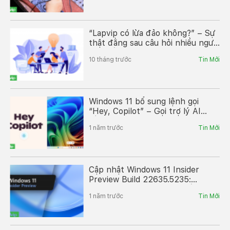
“Lapvip có lừa đảo không?” – Sự
thật đằng sau câu hỏi nhiều người
tìm kiếm
10 tháng trước
Tin Mới
Windows 11 bổ sung lệnh gọi
“Hey, Copilot” – Gọi trợ lý AI
bằng giọng nói cực tiện
1 năm trước
Tin Mới
Cập nhật Windows 11 Insider
Preview Build 22635.5235:
Những tính năng và cải tiến mới
1 năm trước
Tin Mới
trong Beta Channel