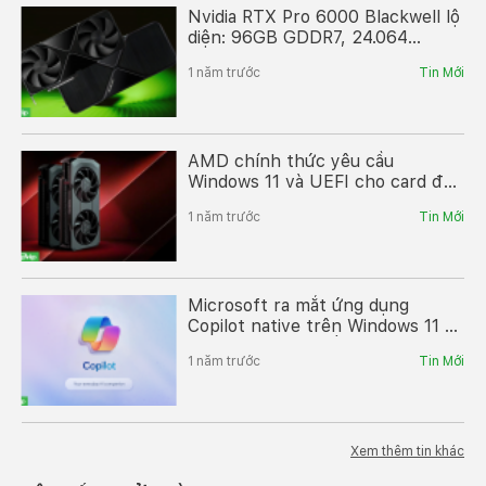
Nvidia RTX Pro 6000 Blackwell lộ
diện: 96GB GDDR7, 24.064
CUDA, TDP 600W?
1 năm trước
Tin Mới
AMD chính thức yêu cầu
Windows 11 và UEFI cho card đồ
họa Radeon RX 9000 series –
1 năm trước
Tin Mới
Tăng cường bảo mật, hiệu suất
tối ưu
Microsoft ra mắt ứng dụng
Copilot native trên Windows 11 –
Giao diện mới, nhiều tính năng
1 năm trước
Tin Mới
hữu ích, hỗ trợ AI thông minh
Xem thêm tin khác