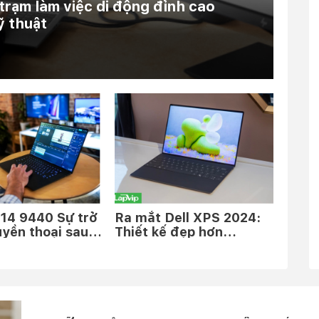
rạm làm việc di động đỉnh cao
ỹ thuật
 14 9440 Sự trở
Ra mắt Dell XPS 2024:
uyền thoại sau
Thiết kế đẹp hơn
vắng bóng
MacBook, hiệu năng
mạnh mẽ với chip Intel
Core Ultra Series