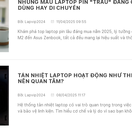
NHỮNG MẪU LAPTOP PIN "TRÂU" ĐÁNG 
DÙNG HAY DI CHUYỂN
Bởi:
Lapvip2024
11/04/2025 09:55
Khám phá top laptop pin lâu đáng mua năm 2025, lý tưởng 
M2 đến Asus Zenbook, tất cả đều mang lại hiệu suất và thờ
TẢN NHIỆT LAPTOP HOẠT ĐỘNG NHƯ THẾ
NÊN QUAN TÂM?
Bởi:
Lapvip2024
08/04/2025 11:17
Hệ thống tản nhiệt laptop có vai trò quan trọng trong việc
và bảo vệ linh kiện. Tìm hiểu cơ chế và lý do vì sao bạn kh