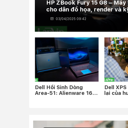
HP ZBook Fury 15 G8 – Máy t
cho dân đồ họa, render và k
03/04/2025 09:42
Dell Hồi Sinh Dòng
Dell XPS
Area-51: Alienware 16
lại của h
Area-51 và Alienware 18
10 năm 
Area-51 Đã Trở Lại