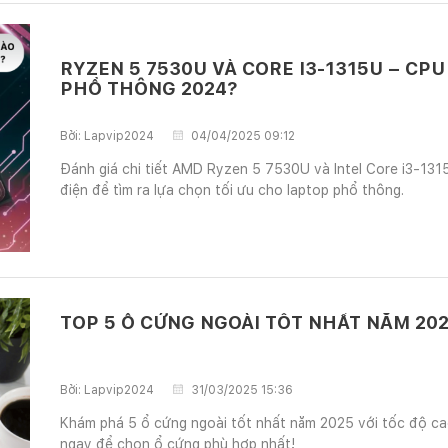
RYZEN 5 7530U VÀ CORE I3-1315U – CP
PHỔ THÔNG 2024?
Bởi:
Lapvip2024
04/04/2025 09:12
Đánh giá chi tiết AMD Ryzen 5 7530U và Intel Core i3-1315
điện để tìm ra lựa chọn tối ưu cho laptop phổ thông.
TOP 5 Ổ CỨNG NGOÀI TỐT NHẤT NĂM 20
Bởi:
Lapvip2024
31/03/2025 15:36
Khám phá 5 ổ cứng ngoài tốt nhất năm 2025 với tốc độ cao
ngay để chọn ổ cứng phù hợp nhất!