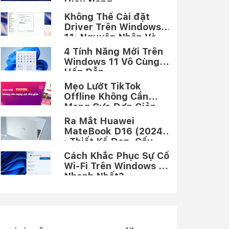
Hiệu Năng
Không Thể Cài đặt
Driver Trên Windows
11: Nguyên Nhân Và
Cách Khắc Phục
4 Tính Năng Mới Trên
Windows 11 Vô Cùng
Hấp Dẫn
Mẹo Lướt TikTok
Offline Không Cần
Mạng Cực Đơn Giản
Ra Mắt ​Huawei
MateBook D16 (2024)​
: Thiết Kế Đẹp, Cấu
Hình Xịn
Cách Khắc Phục Sự Cố
Wi-Fi Trên Windows 11
Nhanh Nhất?