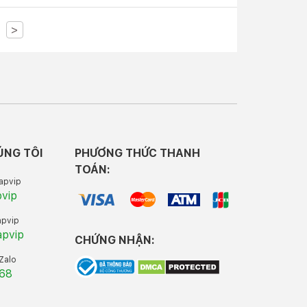
>
ÚNG TÔI
PHƯƠNG THỨC THANH
TOÁN:
apvip
pvip
apvip
apvip
CHỨNG NHẬN:
 Zalo
.68