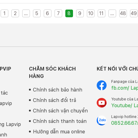
1
2
...
5
6
7
8
9
10
11
...
48
49
PVIP
CHĂM SÓC KHÁCH
KẾT NỐI VỚI CH
HÀNG
Fanpage của L
fb.com/ La
Chính sách bảo hành
 tác
Youtube của L
Chính sách đổi trả
apvip
Youtube/ L
Chính sách vận chuyển
Lapvip hotline
Chính sách thanh toán
0852.66.67
ng Lapvip
Hướng dẫn mua online
anh