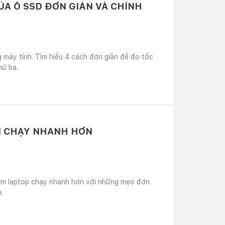
ỦA Ổ SSD ĐƠN GIẢN VÀ CHÍNH
g máy tính. Tìm hiểu 4 cách đơn giản để đo tốc
hứ ba.
 LÀM LAPTOP CỦA BẠN CHẠY NHANH HƠN
làm laptop chạy nhanh hơn với những mẹo đơn
.