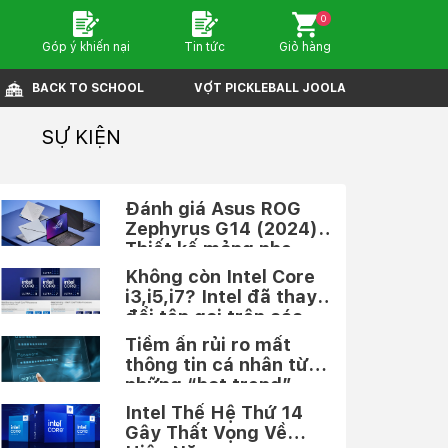
0
Góp ý khiến nại
Tin tức
Giỏ hàng
BACK TO SCHOOL
VỢT PICKLEBALL JOOLA
N
SỰ KIỆN
Đánh giá Asus ROG
Zephyrus G14 (2024):
Thiết kế mỏng nhẹ,
hiệu năng khủng
Không còn Intel Core
i3,i5,i7? Intel đã thay
đổi tên gọi trên các
dòng chip mới
Tiềm ẩn rủi ro mất
thông tin cá nhân từ
những “hot trend”
trên mạng xã hội
Intel Thế Hệ Thứ 14
Gây Thất Vọng Về