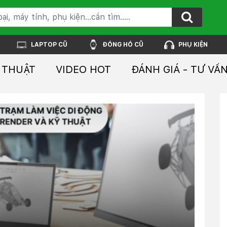
LAPTOP CŨ
ĐỒNG HỒ CŨ
PHỤ KIỆN
 THUẬT
VIDEO HOT
ĐÁNH GIÁ - TƯ VẤ